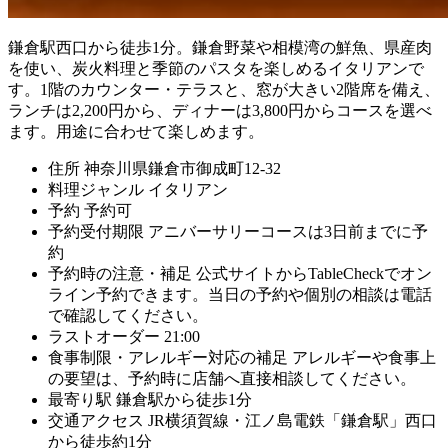
鎌倉駅西口から徒歩1分。鎌倉野菜や相模湾の鮮魚、県産肉
を使い、炭火料理と季節のパスタを楽しめるイタリアンで
す。1階のカウンター・テラスと、窓が大きい2階席を備え、
ランチは2,200円から、ディナーは3,800円からコースを選べ
ます。用途に合わせて楽しめます。
住所
神奈川県鎌倉市御成町12-32
料理ジャンル
イタリアン
予約
予約可
予約受付期限
アニバーサリーコースは3日前までに予
約
予約時の注意・補足
公式サイトからTableCheckでオン
ライン予約できます。当日の予約や個別の相談は電話
で確認してください。
ラストオーダー
21:00
食事制限・アレルギー対応の補足
アレルギーや食事上
の要望は、予約時に店舗へ直接相談してください。
最寄り駅
鎌倉駅から徒歩1分
交通アクセス
JR横須賀線・江ノ島電鉄「鎌倉駅」西口
から徒歩約1分