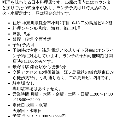
料理を味わえる日本料理店です。15席の店内にはカウンター
と掘りごたつ式座卓があり、ランチ予約は11時入店のみ。
火・水曜定休で、昼は現金会計です。
住所
神奈川県鎌倉市小町2丁目10-18 二の鳥居ビル2階
料理ジャンル
和食、海鮮、郷土料理
席数
15席
禁煙・喫煙
全面禁煙
予約
予約可
予約時の注意・補足
電話と公式サイト経由のオンライ
ン予約に対応しています。ランチの予約可能時刻は開
店時の11:00のみです。
最寄り駅
鎌倉駅から徒歩3分
交通アクセス
JR横須賀線・江ノ島電鉄の鎌倉駅東口か
ら徒歩約3分。小町通り近く、二の鳥居ビル2階です。
駐車場
なし
専用駐車場はありません。
営業時間
月曜・木曜・金曜・土曜・日曜 11:00〜14:30
／18:00〜22:00
定休日
火曜・水曜
火曜日・水曜日
予算
ランチ：1,000〜2,999円