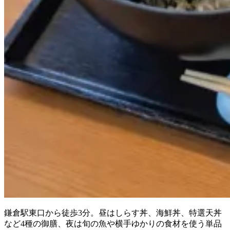
鎌倉駅東口から徒歩3分。昼はしらす丼、海鮮丼、特選天丼
など4種の御膳、夜は旬の魚や横手ゆかりの食材を使う単品