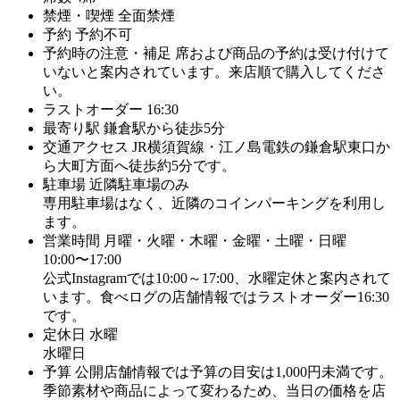
禁煙・喫煙
全面禁煙
予約
予約不可
予約時の注意・補足
席および商品の予約は受け付けて
いないと案内されています。来店順で購入してくださ
い。
ラストオーダー
16:30
最寄り駅
鎌倉駅から徒歩5分
交通アクセス
JR横須賀線・江ノ島電鉄の鎌倉駅東口か
ら大町方面へ徒歩約5分です。
駐車場
近隣駐車場のみ
専用駐車場はなく、近隣のコインパーキングを利用し
ます。
営業時間
月曜・火曜・木曜・金曜・土曜・日曜
10:00〜17:00
公式Instagramでは10:00～17:00、水曜定休と案内されて
います。食べログの店舗情報ではラストオーダー16:30
です。
定休日
水曜
水曜日
予算
公開店舗情報では予算の目安は1,000円未満です。
季節素材や商品によって変わるため、当日の価格を店