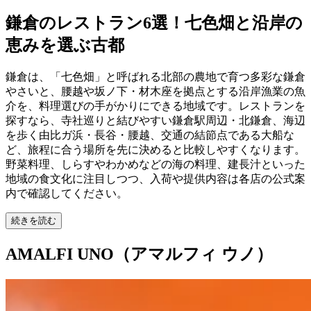
鎌倉のレストラン6選！七色畑と沿岸の
恵みを選ぶ古都
鎌倉は、「七色畑」と呼ばれる北部の農地で育つ多彩な鎌倉
やさいと、腰越や坂ノ下・材木座を拠点とする沿岸漁業の魚
介を、料理選びの手がかりにできる地域です。レストランを
探すなら、寺社巡りと結びやすい鎌倉駅周辺・北鎌倉、海辺
を歩く由比ガ浜・長谷・腰越、交通の結節点である大船な
ど、旅程に合う場所を先に決めると比較しやすくなります。
野菜料理、しらすやわかめなどの海の料理、建長汁といった
地域の食文化に注目しつつ、入荷や提供内容は各店の公式案
内で確認してください。
続きを読む
AMALFI UNO（アマルフィ ウノ）