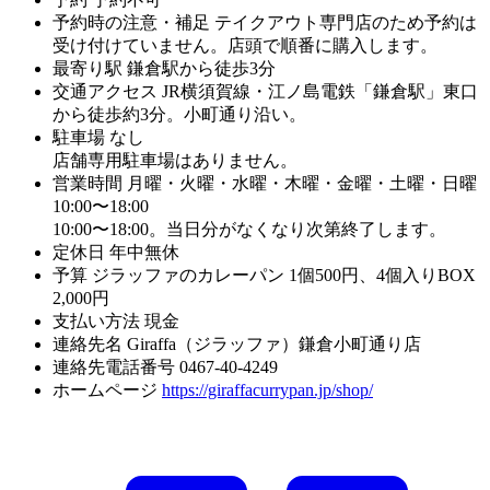
予約時の注意・補足
テイクアウト専門店のため予約は
受け付けていません。店頭で順番に購入します。
最寄り駅
鎌倉駅から徒歩3分
交通アクセス
JR横須賀線・江ノ島電鉄「鎌倉駅」東口
から徒歩約3分。小町通り沿い。
駐車場
なし
店舗専用駐車場はありません。
営業時間
月曜・火曜・水曜・木曜・金曜・土曜・日曜
10:00〜18:00
10:00〜18:00。当日分がなくなり次第終了します。
定休日
年中無休
予算
ジラッファのカレーパン 1個500円、4個入りBOX
2,000円
支払い方法
現金
連絡先名
Giraffa（ジラッファ）鎌倉小町通り店
連絡先電話番号
0467-40-4249
ホームページ
https://giraffacurrypan.jp/shop/