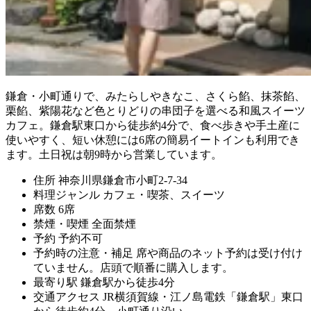
鎌倉・小町通りで、みたらしやきなこ、さくら餡、抹茶餡、
栗餡、紫陽花など色とりどりの串団子を選べる和風スイーツ
カフェ。鎌倉駅東口から徒歩約4分で、食べ歩きや手土産に
使いやすく、短い休憩には6席の簡易イートインも利用でき
ます。土日祝は朝9時から営業しています。
住所
神奈川県鎌倉市小町2-7-34
料理ジャンル
カフェ・喫茶、スイーツ
席数
6席
禁煙・喫煙
全面禁煙
予約
予約不可
予約時の注意・補足
席や商品のネット予約は受け付け
ていません。店頭で順番に購入します。
最寄り駅
鎌倉駅から徒歩4分
交通アクセス
JR横須賀線・江ノ島電鉄「鎌倉駅」東口