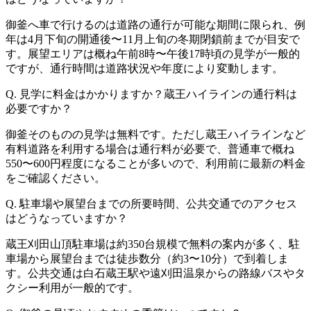
御釜へ車で行けるのは道路の通行が可能な期間に限られ、例
年は4月下旬の開通後〜11月上旬の冬期閉鎖前までが目安で
す。展望エリアは概ね午前8時〜午後17時頃の見学が一般的
ですが、通行時間は道路状況や年度により変動します。
Q. 見学に料金はかかりますか？蔵王ハイラインの通行料は
必要ですか？
御釜そのものの見学は無料です。ただし蔵王ハイラインなど
有料道路を利用する場合は通行料が必要で、普通車で概ね
550〜600円程度になることが多いので、利用前に最新の料金
をご確認ください。
Q. 駐車場や展望台までの所要時間、公共交通でのアクセス
はどうなっていますか？
蔵王刈田山頂駐車場は約350台規模で無料の案内が多く、駐
車場から展望台までは徒歩数分（約3〜10分）で到着しま
す。公共交通は白石蔵王駅や遠刈田温泉からの路線バスやタ
クシー利用が一般的です。