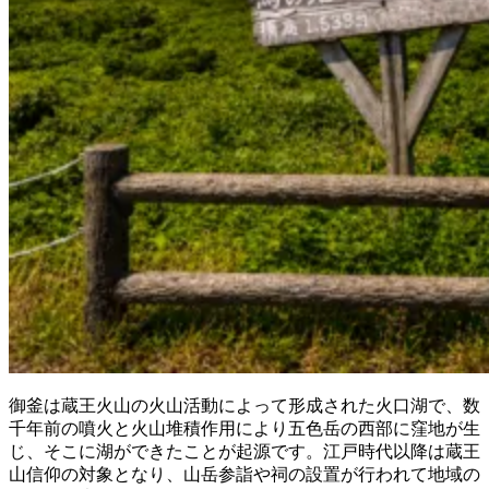
御釜は蔵王火山の火山活動によって形成された火口湖で、数
千年前の噴火と火山堆積作用により五色岳の西部に窪地が生
じ、そこに湖ができたことが起源です。江戸時代以降は蔵王
山信仰の対象となり、山岳参詣や祠の設置が行われて地域の