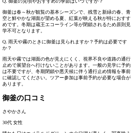
Q. 御釜の見頃やおすすめの季節はいつですか？
御釜は春～秋が観覧の基本シーズンで、残雪と新緑の春、青
空と鮮やかな湖面が望める夏、紅葉が映える秋が特におすす
めです。冬期は蔵王エコーライン等が閉鎖されるため原則見
学不可となります。
Q. 雨天や霧のときに御釜は見られますか？予約は必要です
か？
雨天や霧では湖面の色が見えにくく、視界不良や道路の通行
止めで展望台へ行けないことがあります。一般の見学に予約
は不要ですが、冬期閉鎖や悪天候に伴う通行止め情報を事前
に確認してください。ツアー参加は事前予約が必要な場合が
あります。
御釜の口コミ
さやかさん
30代
女性