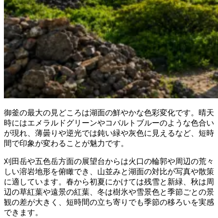
御釜の最大の見どころは湖面の鮮やかな色彩変化です。晴天
時にはエメラルドグリーンやコバルトブルーのような色合い
が現れ、薄曇りや逆光では鈍い緑や灰色に見えるなど、短時
間で印象が変わることが魅力です。
刈田岳や五色岳方面の展望台からは火口の輪郭や周辺の荒々
しい溶岩地形を俯瞰でき、山並みと湖面の対比が写真や散策
に適しています。春から初夏にかけては残雪と新緑、秋は周
辺の草紅葉や遠景の紅葉、冬は樹氷や雪景色と季節ごとの景
観の差が大きく、短時間の立ち寄りでも季節の移ろいを実感
できます。