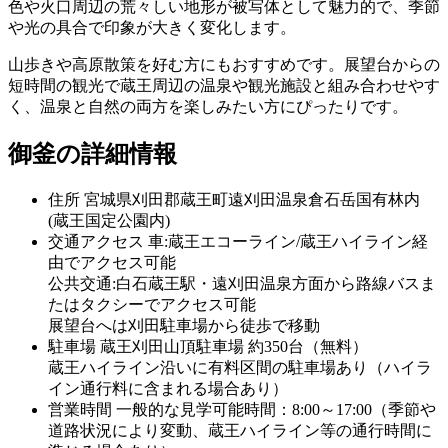
色や火口周辺の荒々しい地形が被写体として魅力的で、季節
や光の具合で印象が大きく変化します。
山歩きや高原散策を好む方にもおすすめです。展望台からの
短時間の観光で蔵王周辺の温泉や観光施設と組み合わせやす
く、温泉と自然の両方を楽しみたい方にぴったりです。
御釜の詳細情報
住所
宮城県刈田郡蔵王町遠刈田温泉倉石岳国有林内
(蔵王国定公園内)
交通アクセス
車:蔵王エコーライン/蔵王ハイライン経
由でアクセス可能
公共交通:白石蔵王駅・遠刈田温泉方面から路線バスま
たはタクシーでアクセス可能
展望台へは刈田駐車場から徒歩で移動
駐車場
蔵王刈田山頂駐車場 約350台（無料）
蔵王ハイライン沿いに有料区間の駐車場あり（ハイラ
イン通行料に含まれる場合あり）
営業時間
一般的な見学可能時間：8:00～17:00（季節や
道路状況により変動、蔵王ハイライン等の通行時間に