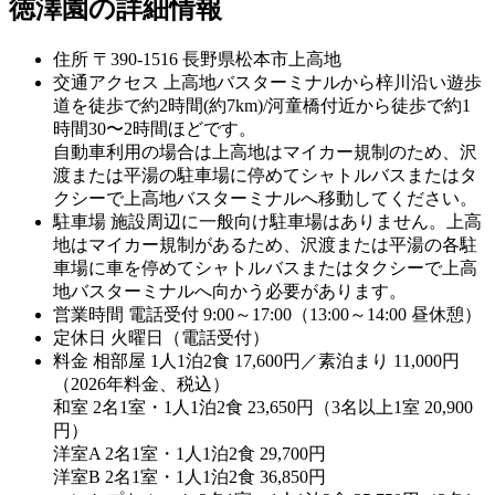
徳澤園の詳細情報
住所
〒390-1516 長野県松本市上高地
交通アクセス
上高地バスターミナルから梓川沿い遊歩
道を徒歩で約2時間(約7km)/河童橋付近から徒歩で約1
時間30〜2時間ほどです。
自動車利用の場合は上高地はマイカー規制のため、沢
渡または平湯の駐車場に停めてシャトルバスまたはタ
クシーで上高地バスターミナルへ移動してください。
駐車場
施設周辺に一般向け駐車場はありません。上高
地はマイカー規制があるため、沢渡または平湯の各駐
車場に車を停めてシャトルバスまたはタクシーで上高
地バスターミナルへ向かう必要があります。
営業時間
電話受付 9:00～17:00（13:00～14:00 昼休憩）
定休日
火曜日（電話受付）
料金
相部屋 1人1泊2食 17,600円／素泊まり 11,000円
（2026年料金、税込）
和室 2名1室・1人1泊2食 23,650円（3名以上1室 20,900
円）
洋室A 2名1室・1人1泊2食 29,700円
洋室B 2名1室・1人1泊2食 36,850円