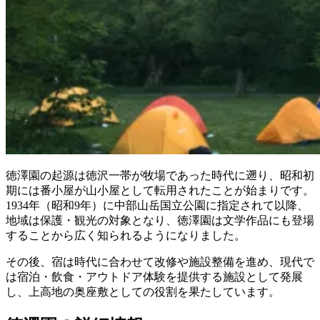
徳澤園の起源は徳沢一帯が牧場であった時代に遡り、昭和初
期には番小屋が山小屋として転用されたことが始まりです。
1934年（昭和9年）に中部山岳国立公園に指定されて以降、
地域は保護・観光の対象となり、徳澤園は文学作品にも登場
することから広く知られるようになりました。
その後、宿は時代に合わせて改修や施設整備を進め、現代で
は宿泊・飲食・アウトドア体験を提供する施設として発展
し、上高地の奥座敷としての役割を果たしています。