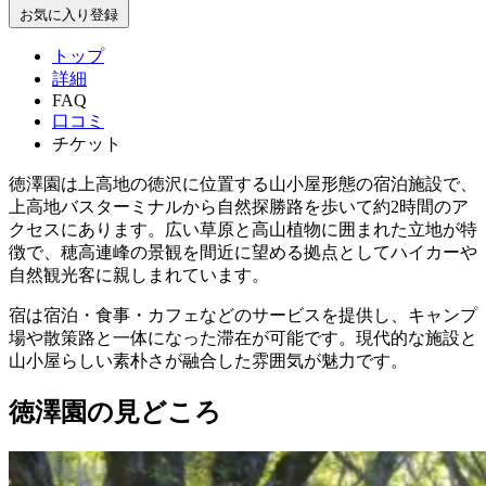
お気に入り登録
トップ
詳細
FAQ
口コミ
チケット
徳澤園は上高地の徳沢に位置する山小屋形態の宿泊施設で、
上高地バスターミナルから自然探勝路を歩いて約2時間のア
クセスにあります。広い草原と高山植物に囲まれた立地が特
徴で、穂高連峰の景観を間近に望める拠点としてハイカーや
自然観光客に親しまれています。
宿は宿泊・食事・カフェなどのサービスを提供し、キャンプ
場や散策路と一体になった滞在が可能です。現代的な施設と
山小屋らしい素朴さが融合した雰囲気が魅力です。
徳澤園の見どころ