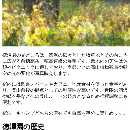
徳澤園の見どころは、徳沢の広々とした牧草地とその向こう
に広がる前穂高岳・穂高連峰の展望です。敷地内の芝生は休
憩やピクニックに適しており、季節ごとの高山植物観賞や朝
夕の光の変化が写真映えします。
宿内には図書スペースやカフェ、地元食材を使った食事があ
り、登山前後の拠点としての利便性が高いです。近隣の涸沢
や蝶ヶ岳などへの登山ルートの起点となるため行程調整にも
便利です。
宿泊・キャンプどちらの滞在でも自然を存分に楽しめます。
徳澤園の歴史