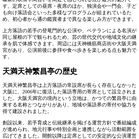
す。定席としての昼席・夜席のほか、独演会や一門会、子ど
も向け落語会といった多様なプログラムが組まれているた
め、初心者から通の鑑賞者まで異なる楽しみ方ができます。
上方落語の若手の登竜門的な公演や、ベテランによる名演が
同じ屋根の下で観られるため、芸の世代交代や地域文化の継
承を肌で体感できます。周辺には天神橋筋商店街や大阪天満
宮があり、公演前後に参拝や食べ歩きを楽しめる点も魅力で
す。
天満天神繁昌亭の歴史
天満天神繁昌亭は上方落語の常設席が長らく存在しなかった
大阪に、2006年に復活した落語専用の寄席として設立されま
した。大阪天満宮の境内という立地は、かつての繁昌亭に由
来する名称とつながりがあり、地域や落語界の寄付や協力を
得て建設されました。
創設以来、若手育成と伝統継承を掲げる運営方針で番組編成
が進められ、地元行事や特別企画と連携しながら活動範囲を
広げてきました。開館以降は定席としての安定的な公演運営