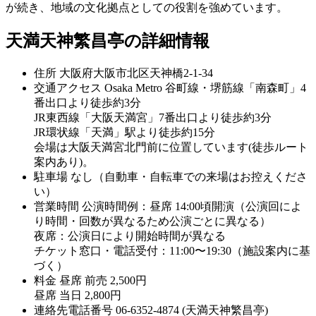
が続き、地域の文化拠点としての役割を強めています。
天満天神繁昌亭の詳細情報
住所
大阪府大阪市北区天神橋2-1-34
交通アクセス
Osaka Metro 谷町線・堺筋線「南森町」4
番出口より徒歩約3分
JR東西線「大阪天満宮」7番出口より徒歩約3分
JR環状線「天満」駅より徒歩約15分
会場は大阪天満宮北門前に位置しています(徒歩ルート
案内あり)。
駐車場
なし（自動車・自転車での来場はお控えくださ
い）
営業時間
公演時間例：昼席 14:00頃開演（公演回によ
り時間・回数が異なるため公演ごとに異なる）
夜席：公演日により開始時間が異なる
チケット窓口・電話受付：11:00〜19:30（施設案内に基
づく）
料金
昼席 前売 2,500円
昼席 当日 2,800円
連絡先電話番号
06-6352-4874 (天満天神繁昌亭)