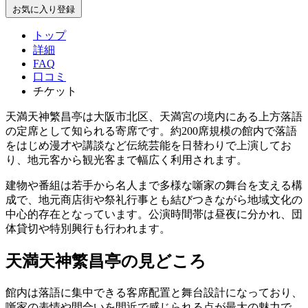
お気に入り登録
トップ
詳細
FAQ
口コミ
チケット
天満天神繁昌亭は大阪市北区、天満宮の境内にある上方落語
の定席として知られる寄席です。約200席規模の館内で落語
をはじめ漫才や講談など伝統芸能を日替わりで上演してお
り、地元客から観光客まで幅広く利用されます。
建物や番組は若手から名人まで多様な噺家の舞台を支える構
成で、地元商店街や祭礼行事とも結びつきながら地域文化の
中心的存在となっています。公演時間帯は昼夜に分かれ、団
体貸切や特別興行も行われます。
天満天神繁昌亭の見どころ
館内は落語に集中できる客席配置と舞台設計になっており、
噺家の表情や間合いを間近で感じられる点が最大の魅力で