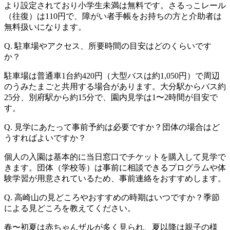
より設定されており小学生未満は無料です。さるっこレール
（往復）は110円で、障がい者手帳をお持ちの方と介助者は
無料扱いになります。
Q. 駐車場やアクセス、所要時間の目安はどのくらいです
か？
駐車場は普通車1台約420円（大型バスは約1,050円）で周辺
のうみたまごと共用する場合があります。大分駅からバス約
25分、別府駅から約15分で、園内見学は1〜2時間が目安で
す。
Q. 見学にあたって事前予約は必要ですか？団体の場合はど
うすればよいですか？
個人の入園は基本的に当日窓口でチケットを購入して見学で
きます。団体（学校等）は事前に相談できるプログラムや体
験学習が用意されているため、事前連絡をおすすめします。
Q. 高崎山の見どころやおすすめの時期はいつですか？季節
による見どころを教えてください。
春〜初夏は赤ちゃんザルが多く見られ、夏以降は親子の様