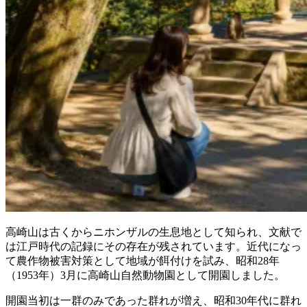
高崎山は古くからニホンザルの生息地として知られ、文献で
は江戸時代の記録にその存在が残されています。近代になっ
て農作物被害対策として地域が餌付けを試み、昭和28年
（1953年）3月に高崎山自然動物園として開園しました。
開園当初は一群のみであった群れが増え、昭和30年代に群れ