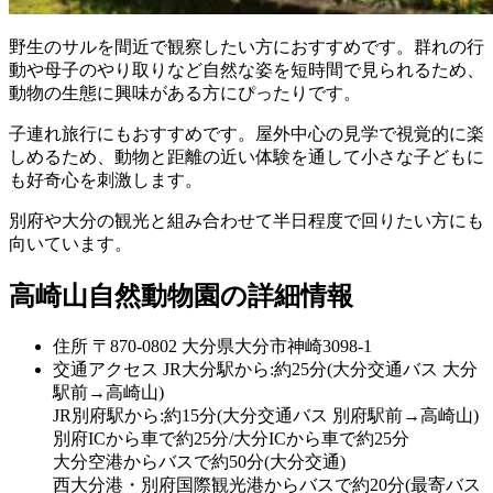
野生のサルを間近で観察したい方におすすめです。群れの行
動や母子のやり取りなど自然な姿を短時間で見られるため、
動物の生態に興味がある方にぴったりです。
子連れ旅行にもおすすめです。屋外中心の見学で視覚的に楽
しめるため、動物と距離の近い体験を通して小さな子どもに
も好奇心を刺激します。
別府や大分の観光と組み合わせて半日程度で回りたい方にも
向いています。
高崎山自然動物園の詳細情報
住所
〒870-0802 大分県大分市神崎3098-1
交通アクセス
JR大分駅から:約25分(大分交通バス 大分
駅前→高崎山)
JR別府駅から:約15分(大分交通バス 別府駅前→高崎山)
別府ICから車で約25分/大分ICから車で約25分
大分空港からバスで約50分(大分交通)
西大分港・別府国際観光港からバスで約20分(最寄バス