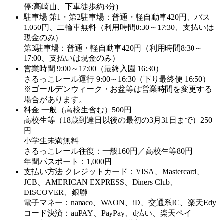
停:高崎山、下車徒歩約3分)
駐車場
第1・第2駐車場：普通・軽自動車420円、バス
1,050円、二輪車無料（利用時間8:30～17:30、支払いは
現金のみ）
第3駐車場：普通・軽自動車420円（利用時間8:30～
17:00、支払いは現金のみ）
営業時間
9:00～17:00（最終入園 16:30）
さるっこレール運行 9:00～16:30（下り最終便 16:50）
※ゴールデンウィーク・お盆等は営業時間を変更する
場合があります。
料金
一般（高校生含む）500円
高校生等（18歳到達日以後の最初の3月31日まで）250
円
小学生未満無料
さるっこレール往復：一般160円／高校生等80円
年間パスポート：1,000円
支払い方法
クレジットカード：VISA、Mastercard、
JCB、AMERICAN EXPRESS、Diners Club、
DISCOVER、銀聯
電子マネー：nanaco、WAON、iD、交通系IC、楽天Edy
コード決済：auPAY、PayPay、d払い、楽天ペイ