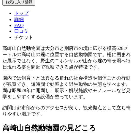
お気に入り登録
トップ
詳細
FAQ
口コミ
チケット
高崎山自然動物園は大分市と別府市の境に広がる標高628メ
ートルの高崎山の麓に位置する自然動物園です。柵に囲まれ
た展示ではなく、野生のニホンザルが山から麓の寄せ場へ毎
日現れる姿を間近で観察できる点が特徴です。
園内では飼育下とは異なる群れの社会構造や個体ごとの行動
が観察でき、短時間で効率よく野生動物の生態を学べます。
園は昭和28年に開園し、展示・解説施設やモノレールなど見
学をしやすくする設備が整っています。
訪問は都市部からのアクセスが良く、観光拠点として立ち寄
りやすい場所です。
高崎山自然動物園の見どころ