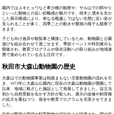
園内ではユキヒョウなど希少種の観察や、サル山での餌やり
といった動物との近い距離感が魅力です。樹木と湧水を生か
した展示構成により、単なる檻越しではない生態に近い姿が
見られることが多く、四季ごとの動きや繁殖の様子も観察で
きます。
子ども向け遊具や観覧車と隣接しているため、動物園と公園
遊びを組み合わせて過ごせます。季節イベントや特別展示も
開催され、教育プログラムや保全活動への取り組みが地域連
携で進められている点も注目です。
秋田市大森山動物園の歴史
大森山での動物園事業は戦後まもない児童動物園の流れを引
き、1973年に大森山公園内に現在の大森山動物園が開園して
以来、地域に根ざした施設として発展してきました。設立当
初から自然景観を生かす方針が取られ、展示の改修や飼育種
の拡大を重ねつつ、保全や教育プログラムを充実させてきま
した。