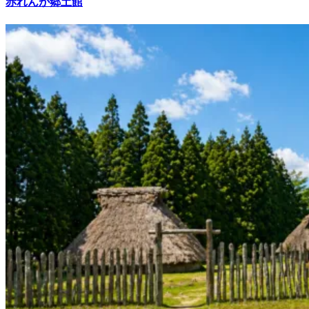
赤れんが郷土館