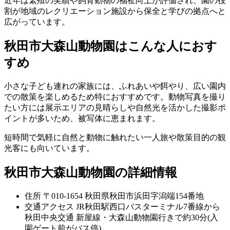
近年は繁殖の実績や飼育動物の福祉向上が評価され、園の役
割が地域のレクリエーション施設から保全と学びの拠点へと
広がっています。
秋田市大森山動物園はこんな人におす
すめ
小さな子ども連れの家族には、ふれあいや餌やり、広い園内
での散策を楽しめるため特におすすめです。動物写真を撮り
たい方には展示エリアの見晴らしや自然光を活かした撮影ポ
イントが多いため、被写体に恵まれます。
短時間で気軽に自然と動物に触れたい一人旅や散策目的の観
光客にも向いています。
秋田市大森山動物園の詳細情報
住所
〒010-1654 秋田県秋田市浜田字潟端154番地
交通アクセス
JR秋田駅西口バスターミナル7番線から
秋田中央交通 新屋線・大森山動物園行きで約30分(入
園ゲート前がバス停)