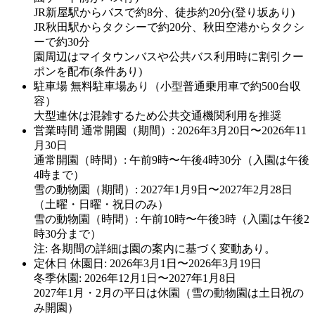
JR新屋駅からバスで約8分、徒歩約20分(登り坂あり)
JR秋田駅からタクシーで約20分、秋田空港からタクシ
ーで約30分
園周辺はマイタウンバスや公共バス利用時に割引クー
ポンを配布(条件あり)
駐車場
無料駐車場あり（小型普通乗用車で約500台収
容）
大型連休は混雑するため公共交通機関利用を推奨
営業時間
通常開園（期間）: 2026年3月20日〜2026年11
月30日
通常開園（時間）: 午前9時〜午後4時30分（入園は午後
4時まで）
雪の動物園（期間）: 2027年1月9日〜2027年2月28日
（土曜・日曜・祝日のみ）
雪の動物園（時間）: 午前10時〜午後3時（入園は午後2
時30分まで）
注: 各期間の詳細は園の案内に基づく変動あり。
定休日
休園日: 2026年3月1日〜2026年3月19日
冬季休園: 2026年12月1日〜2027年1月8日
2027年1月・2月の平日は休園（雪の動物園は土日祝の
み開園）