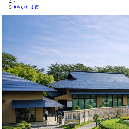
/
#さいたま市