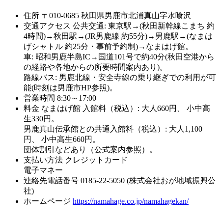
住所
〒010-0685 秋田県男鹿市北浦真山字水喰沢
交通アクセス
公共交通: 東京駅→(秋田新幹線こまち 約
4時間)→秋田駅→(JR男鹿線 約55分)→男鹿駅→(なまは
げシャトル 約25分・事前予約制)→なまはげ館。
車: 昭和男鹿半島IC→国道101号で約40分(秋田空港から
の経路や各地からの所要時間案内あり)。
路線バス: 男鹿北線・安全寺線の乗り継ぎでの利用が可
能(時刻は男鹿市HP参照)。
営業時間
8:30～17:00
料金
なまはげ館 入館料（税込）: 大人660円、 小中高
生330円。
男鹿真山伝承館との共通入館料（税込）: 大人1,100
円、 小中高生660円。
団体割引などあり（公式案内参照）。
支払い方法
クレジットカード
電子マネー
連絡先電話番号
0185-22-5050 (株式会社おが地域振興公
社)
ホームページ
https://namahage.co.jp/namahagekan/