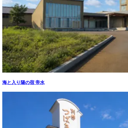
海と入り陽の宿 帝水