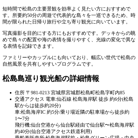
短時間で松島の主要景観を効率よく見たい方におすすめで
す。所要約50分の周遊で代表的な島々を一巡できるため、時
間が限られた日帰り旅行や立ち寄り観光に向いています。
写真撮影を目的にする方にもおすすめです。デッキからの眺
めで島々の配置や海の表情を撮りやすく、光線の変化で異な
る表情を記録できます。
ファミリーやカップルにも向いており、幅広い世代で松島の
自然風景を共有しやすいプログラムです。
松島島巡り観光船の詳細情報
住所
〒981-0213 宮城県宮城郡松島町松島字町内85
交通アクセス
電車:仙石線 松島海岸駅 徒歩 約6分(松島
駅からは徒歩約20分)
車:松島海岸IC 約5分/乗り場近隣の駐車場から徒歩約
1〜7分
飛行機:仙台空港から仙台駅経由で仙台駅〜松島海岸駅
約40分(仙台空港アクセス鉄道利用)
乗船券販売所:松島海岸駅前・松島グリーン広場・中央