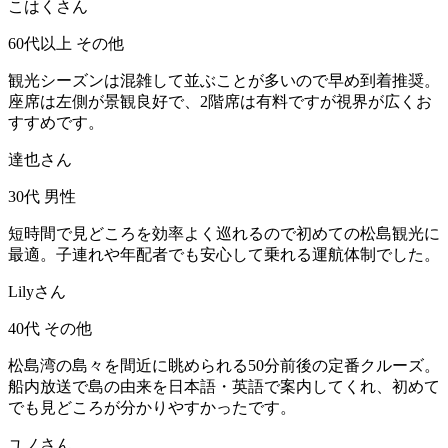
こはくさん
60代以上
その他
観光シーズンは混雑して並ぶことが多いので早め到着推奨。
座席は左側が景観良好で、2階席は有料ですが視界が広くお
すすめです。
達也さん
30代
男性
短時間で見どころを効率よく巡れるので初めての松島観光に
最適。子連れや年配者でも安心して乗れる運航体制でした。
Lilyさん
40代
その他
松島湾の島々を間近に眺められる50分前後の定番クルーズ。
船内放送で島の由来を日本語・英語で案内してくれ、初めて
でも見どころが分かりやすかったです。
ユノさん