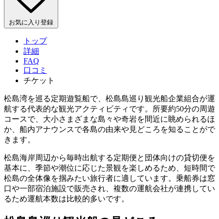
お気に入り登録
トップ
詳細
FAQ
口コミ
チケット
松島湾を巡る定期遊覧船で、松島島巡り観光船企業組合が運
航する代表的な観光アクティビティです。所要約50分の周遊
コースで、大小さまざまな島々や奇岩を間近に眺められるほ
か、船内アナウンスで各島の由来や見どころを知ることがで
きます。
松島海岸周辺から毎時出航する定期便と団体向けの貸切便を
基本に、季節や潮位に応じた景観を楽しめるため、短時間で
松島の全体像を掴みたい旅行者に適しています。乗船券は窓
口や一部宿泊施設で販売され、複数の運航会社が連携してい
るため運航本数は比較的多いです。