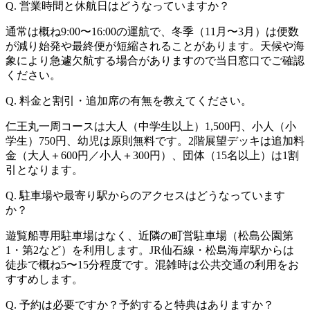
Q. 営業時間と休航日はどうなっていますか？
通常は概ね9:00〜16:00の運航で、冬季（11月〜3月）は便数
が減り始発や最終便が短縮されることがあります。天候や海
象により急遽欠航する場合がありますので当日窓口でご確認
ください。
Q. 料金と割引・追加席の有無を教えてください。
仁王丸一周コースは大人（中学生以上）1,500円、小人（小
学生）750円、幼児は原則無料です。2階展望デッキは追加料
金（大人＋600円／小人＋300円）、団体（15名以上）は1割
引となります。
Q. 駐車場や最寄り駅からのアクセスはどうなっています
か？
遊覧船専用駐車場はなく、近隣の町営駐車場（松島公園第
1・第2など）を利用します。JR仙石線・松島海岸駅からは
徒歩で概ね5〜15分程度です。混雑時は公共交通の利用をお
すすめします。
Q. 予約は必要ですか？予約すると特典はありますか？