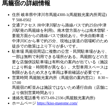
馬籠宿の詳細情報
住所
岐阜県中津川市馬籠4300-1(馬籠観光案内所周辺)
〒508-0502
交通アクセス
JR中津川駅から路線バスで約25分(中津
川駅発の馬籠線を利用)。南木曽方面からは南木曽駅・
妻籠方面からの路線バスで接続あり。中央自動車道・
中津川ICから車で約25分、現地は坂道の宿場町のため
徒歩での散策は上り下りが多いです。
駐車場
馬籠宿周辺に複数の公営・民間駐車場があり、
一部は無料で利用できる場所がある。馬籠館などの主
要な店舗併設駐車場は有料化の案内が出ている（施設
により料金・時間帯が異なる）。大型車用スペースは
制限があるため大きな車両は事前確認が必要です。
営業時間
馬籠観光案内所（馬籠宿の案内窓口） 8:30～
17:00
馬籠宿の町並みは施設ではないため通行自由（店舗に
より個別営業時間あり）
連絡先電話番号
0573-69-2336 (馬籠観光案内所)
ホームページ
https://kiso-magome.com/