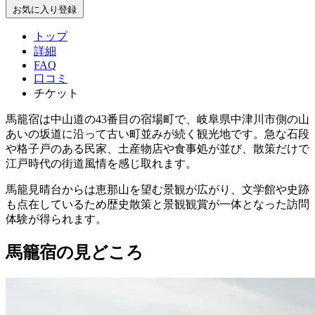
お気に入り登録
トップ
詳細
FAQ
口コミ
チケット
馬籠宿は中山道の43番目の宿場町で、岐阜県中津川市側の山
あいの坂道に沿って古い町並みが続く観光地です。急な石段
や格子戸のある民家、土産物店や食事処が並び、散策だけで
江戸時代の街道風情を感じ取れます。
馬籠見晴台からは恵那山を望む景観が広がり、文学館や史跡
も点在しているため歴史散策と景観観賞が一体となった訪問
体験が得られます。
馬籠宿の見どころ