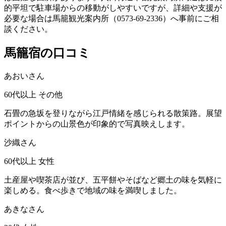
的平坦で駐車場からの移動がしやすいですが、詳細や支援が
必要な場合は馬籠観光案内所（0573-69-2336）へ事前にご相
談ください。
馬籠宿の口コミ
あおいさん
60代以上
その他
石畳の急坂を登りながら江戸情緒を感じられる散策路。展望
ポイントからの山景色が印象的で写真映えします。
沙織さん
60代以上
女性
土産屋や喫茶店が並び、五平餅やそばなど郷土の味を気軽に
楽しめる。食べ歩きで地域の味を満喫しました。
あきなさん