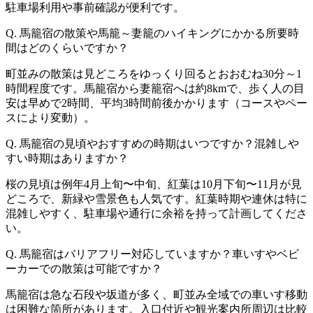
駐車場利用や事前確認が便利です。
Q. 馬籠宿の散策や馬籠～妻籠のハイキングにかかる所要時
間はどのくらいですか？
町並みの散策は見どころをゆっくり回るとおおむね30分～1
時間程度です。馬籠宿から妻籠宿へは約8kmで、歩く人の目
安は早めで2時間、平均3時間前後かかります（コースやペー
スにより変動）。
Q. 馬籠宿の見頃やおすすめの時期はいつですか？混雑しや
すい時期はありますか？
桜の見頃は例年4月上旬〜中旬、紅葉は10月下旬〜11月が見
どころで、新緑や雪景色も人気です。紅葉時期や連休は特に
混雑しやすく、駐車場や通行に余裕を持って計画してくださ
い。
Q. 馬籠宿はバリアフリー対応していますか？車いすやベビ
ーカーでの散策は可能ですか？
馬籠宿は急な石段や坂道が多く、町並み全域での車いす移動
は困難な箇所があります。入口付近や観光案内所周辺は比較