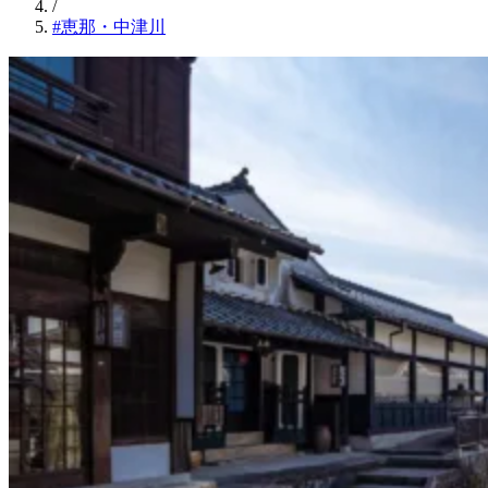
/
#恵那・中津川