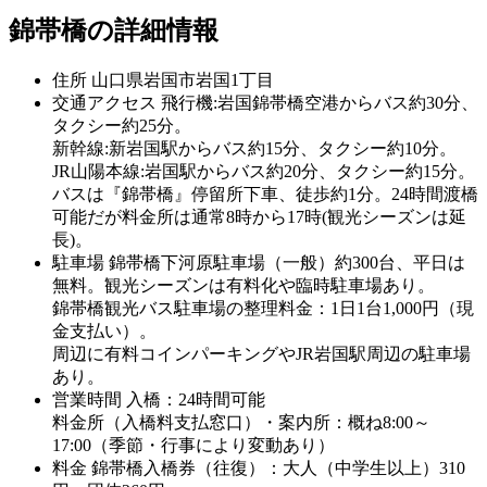
錦帯橋の詳細情報
住所
山口県岩国市岩国1丁目
交通アクセス
飛行機:岩国錦帯橋空港からバス約30分、
タクシー約25分。
新幹線:新岩国駅からバス約15分、タクシー約10分。
JR山陽本線:岩国駅からバス約20分、タクシー約15分。
バスは『錦帯橋』停留所下車、徒歩約1分。24時間渡橋
可能だが料金所は通常8時から17時(観光シーズンは延
長)。
駐車場
錦帯橋下河原駐車場（一般）約300台、平日は
無料。観光シーズンは有料化や臨時駐車場あり。
錦帯橋観光バス駐車場の整理料金：1日1台1,000円（現
金支払い）。
周辺に有料コインパーキングやJR岩国駅周辺の駐車場
あり。
営業時間
入橋：24時間可能
料金所（入橋料支払窓口）・案内所：概ね8:00～
17:00（季節・行事により変動あり）
料金
錦帯橋入橋券（往復）：大人（中学生以上）310