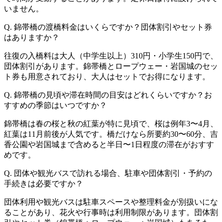
いません。
Q. 錦帯橋の渡橋料金はいくらですか？団体割引やセット券
はありますか？
往復の入橋料は大人（中学生以上）310円・小学生150円で、
団体割引があります。錦帯橋とロープウェー・岩国城のセッ
ト券も用意されており、大人はセットでお得になります。
Q. 錦帯橋の見頃や滞在時間の目安はどれくらいですか？お
すすめの季節はいつですか？
錦帯橋は春の桜と秋の紅葉が特に見頃で、桜は例年3〜4月、
紅葉は11月前後が人気です。橋だけなら所要約30〜60分、吉
香公園や岩国城まで含めると半日〜1日程度の滞在がおすす
めです。
Q. 団体や観光バスで訪れる場合、駐車や団体割引・予約の
手続きは必要ですか？
団体利用や観光バスは駐車スペースや整理料金が別扱いにな
ることがあり、花火や行事時は利用制限があります。団体割