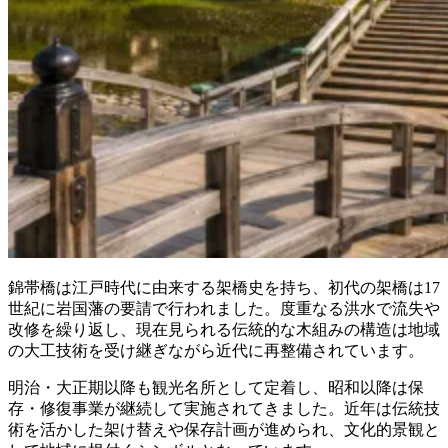
錦帯橋は江戸時代に由来する架橋史を持ち、初代の架橋は17
世紀に岩国藩の要請で行われました。度重なる洪水で流失や
改修を繰り返し、現在見られる伝統的な木組みの構造は地域
の大工技術を受け継ぎながら近代に再整備されています。
明治・大正期以降も観光名所として定着し、昭和以降は保
存・修復事業が継続して実施されてきました。近年は伝統技
術を活かした架け替えや保存計画が進められ、文化的景観と