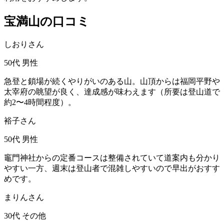
宝満山の口コミ
しおりさん
50代
男性
急登と鎖場が続くやりがいのある山。山頂からは福岡平野や
太宰府の眺望が良く、達成感が味わえます（所要は登山道で
約2〜4時間程度）。
裕子さん
50代
男性
竈門神社からの定番コースは整備されていて道案内も分かり
やすい一方、週末は登山者で混雑しやすいので早出がおすす
めです。
まりんさん
30代
その他