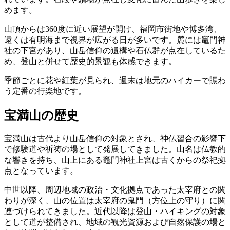
めます。
山頂からは360度に近い展望が開け、福岡市街地や博多湾、
遠くは有明海まで視界が広がる日が多いです。麓には竈門神
社の下宮があり、山岳信仰の遺構や石仏群が点在しているた
め、登山と併せて歴史的景観も体感できます。
季節ごとに花や紅葉が見られ、週末は地元のハイカーで賑わ
う定番の行楽地です。
宝満山の歴史
宝満山は古代より山岳信仰の対象とされ、神仏習合の影響下
で修験道や祈祷の場として発展してきました。山名は仏教的
な響きを持ち、山上にある竈門神社上宮は古くからの祭祀拠
点となっています。
中世以降、周辺地域の政治・文化拠点であった太宰府との関
わりが深く、山の位置は太宰府の鬼門（方位上の守り）に関
連づけられてきました。近代以降は登山・ハイキングの対象
として道が整備され、地域の観光資源および自然保護の場と