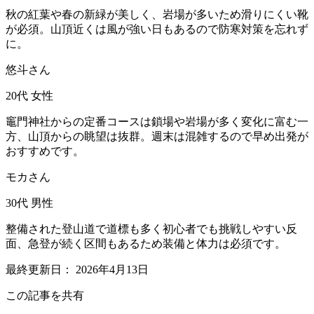
秋の紅葉や春の新緑が美しく、岩場が多いため滑りにくい靴
が必須。山頂近くは風が強い日もあるので防寒対策を忘れず
に。
悠斗さん
20代
女性
竈門神社からの定番コースは鎖場や岩場が多く変化に富む一
方、山頂からの眺望は抜群。週末は混雑するので早め出発が
おすすめです。
モカさん
30代
男性
整備された登山道で道標も多く初心者でも挑戦しやすい反
面、急登が続く区間もあるため装備と体力は必須です。
最終更新日：
2026年4月13日
この記事を共有