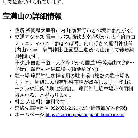
して位置づけられています。
宝満山の詳細情報
住所
福岡県太宰府市内山(筑紫野市との境にまたがる)
交通アクセス
電車・バス:西鉄太宰府駅から太宰府市コ
ミュニティバス「まほろば号」内山行きで竈門神社前
(内山)下車、竈門神社(正面登山道)から山頂まで徒歩約
2時間です。
車:九州自動車道・太宰府ICから国道3号等経由で約8〜
10km、竈門神社駐車場へ(所要約20分)。
駐車場
竈門神社参拝者用の駐車場（複数の駐車場あ
り）と、周辺に民間有料駐車場が点在します。登山シ
ーズンや紅葉時期は混雑し、竈門神社駐車場が利用制
限されることがあります。
料金
入山料は無料です。
連絡先電話番号
092-921-2121 (太宰府市観光推進課)
ホームページ
https://kamadojinja.or.jp/mt_houmanzan/