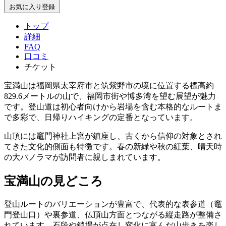
お気に入り登録
トップ
詳細
FAQ
口コミ
チケット
宝満山は福岡県太宰府市と筑紫野市の境に位置する標高約
829.6メートルの山で、福岡市街や博多湾を望む展望が魅力
です。登山道は初心者向けから岩場を含む本格的なルートま
で多彩で、日帰りハイキングの定番となっています。
山頂には竈門神社上宮が鎮座し、古くから信仰の対象とされ
てきた文化的側面も特徴です。春の新緑や秋の紅葉、晴天時
の大パノラマが訪問者に親しまれています。
宝満山の見どころ
登山ルートのバリエーションが豊富で、代表的な表参道（竈
門登山口）や裏参道、仏頂山方面とつながる縦走路が整備さ
れています。石段や鎖場が点在し変化に富んだ山歩きを楽し