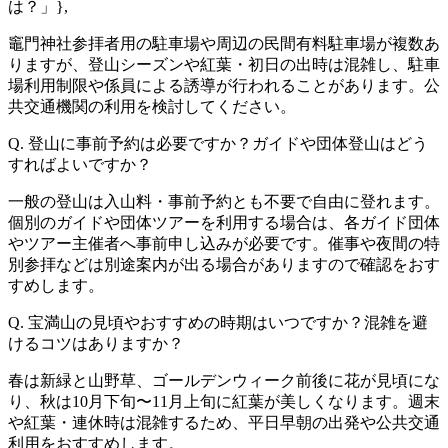
は？」},
竈門神社参拝者用の駐車場や周辺の民間有料駐車場が複数あ
りますが、登山シーズンや紅葉・初日の出時は混雑し、駐車
場利用制限や係員による誘導が行われることがあります。公
共交通機関の利用を検討してください。
Q. 登山に事前予約は必要ですか？ガイドや団体登山はどう
すればよいですか？
一般の登山は入山料・事前予約とも不要で自由に登れます。
個別のガイドや団体ツアーを利用する場合は、各ガイド団体
やツアー主催者へ事前申し込みが必要です。催事や夜間の特
別参拝などは別途案内が出る場合がありますので確認をおす
すめします。
Q. 宝満山の見頃やおすすめの時期はいつですか？混雑を避
けるコツはありますか？
春は新緑と山野草、ゴールデンウィーク前後に花が見頃にな
り、秋は10月下旬〜11月上旬に紅葉が美しくなります。週末
や紅葉・連休時は混雑するため、平日早朝の出発や公共交通
利用をおすすめします。