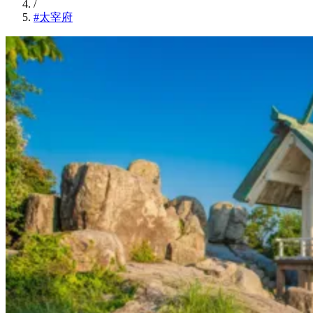
/
#太宰府