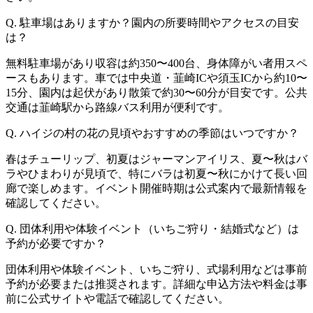
Q. 駐車場はありますか？園内の所要時間やアクセスの目安
は？
無料駐車場があり収容は約350〜400台、身体障がい者用スペ
ースもあります。車では中央道・韮崎ICや須玉ICから約10〜
15分、園内は起伏があり散策で約30〜60分が目安です。公共
交通は韮崎駅から路線バス利用が便利です。
Q. ハイジの村の花の見頃やおすすめの季節はいつですか？
春はチューリップ、初夏はジャーマンアイリス、夏〜秋はバ
ラやひまわりが見頃で、特にバラは初夏〜秋にかけて長い回
廊で楽しめます。イベント開催時期は公式案内で最新情報を
確認してください。
Q. 団体利用や体験イベント（いちご狩り・結婚式など）は
予約が必要ですか？
団体利用や体験イベント、いちご狩り、式場利用などは事前
予約が必要または推奨されます。詳細な申込方法や料金は事
前に公式サイトや電話で確認してください。