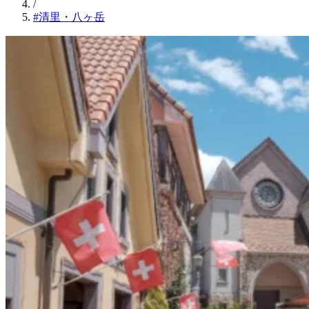
/
#清里・八ヶ岳