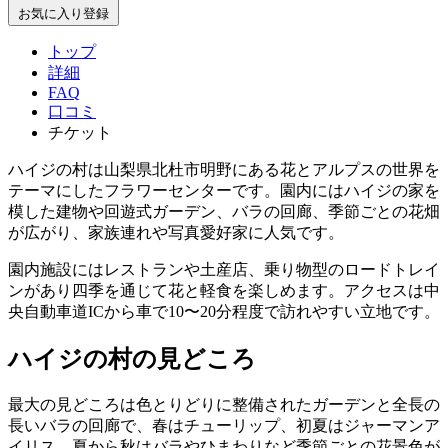
お気に入り登録
トップ
詳細
FAQ
口コミ
チケット
ハイジの村は山梨県北杜市明野にある花とアルプスの世界を
テーマにしたフラワーセンターです。園内にはハイジの家を
模した建物や回遊式ガーデン、バラの回廊、季節ごとの花畑
が広がり、家族連れや写真愛好家に人気です。
園内施設にはレストランや土産店、乗り物型のロードトレイ
ンがあり四季を通じて花と軽食を楽しめます。アクセスは中
央自動車道ICから車で10〜20分程度で訪れやすい立地です。
ハイジの村の見どころ
最大の見どころは色とりどりに整備されたガーデンと全長の
長いバラの回廊で、春はチューリップ、初夏はジャーマンア
イリス、夏から秋はバラやひまわりなど季節ごとの花景色が