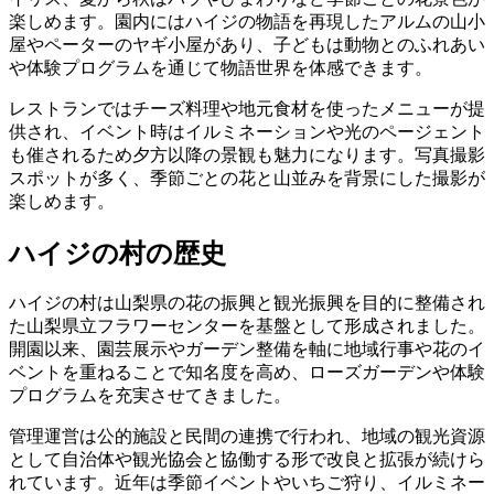
楽しめます。園内にはハイジの物語を再現したアルムの山小
屋やペーターのヤギ小屋があり、子どもは動物とのふれあい
や体験プログラムを通じて物語世界を体感できます。
レストランではチーズ料理や地元食材を使ったメニューが提
供され、イベント時はイルミネーションや光のページェント
も催されるため夕方以降の景観も魅力になります。写真撮影
スポットが多く、季節ごとの花と山並みを背景にした撮影が
楽しめます。
ハイジの村の歴史
ハイジの村は山梨県の花の振興と観光振興を目的に整備され
た山梨県立フラワーセンターを基盤として形成されました。
開園以来、園芸展示やガーデン整備を軸に地域行事や花のイ
ベントを重ねることで知名度を高め、ローズガーデンや体験
プログラムを充実させてきました。
管理運営は公的施設と民間の連携で行われ、地域の観光資源
として自治体や観光協会と協働する形で改良と拡張が続けら
れています。近年は季節イベントやいちご狩り、イルミネー