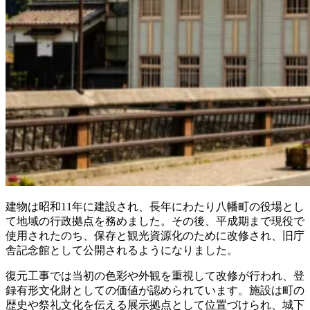
建物は昭和11年に建設され、長年にわたり八幡町の役場とし
て地域の行政拠点を務めました。その後、平成期まで現役で
使用されたのち、保存と観光資源化のために改修され、旧庁
舎記念館として公開されるようになりました。
復元工事では当初の色彩や外観を重視して改修が行われ、登
録有形文化財としての価値が認められています。施設は町の
歴史や祭礼文化を伝える展示拠点として位置づけられ、城下