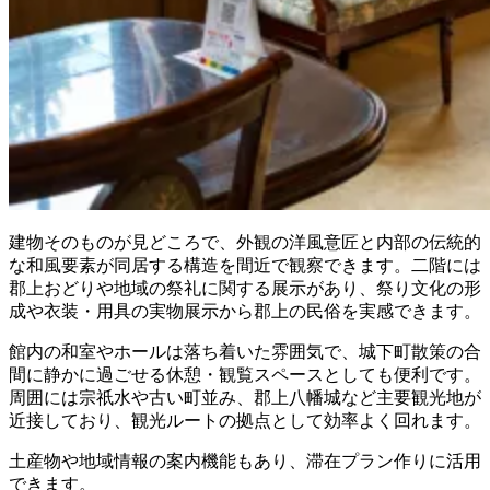
建物そのものが見どころで、外観の洋風意匠と内部の伝統的
な和風要素が同居する構造を間近で観察できます。二階には
郡上おどりや地域の祭礼に関する展示があり、祭り文化の形
成や衣装・用具の実物展示から郡上の民俗を実感できます。
館内の和室やホールは落ち着いた雰囲気で、城下町散策の合
間に静かに過ごせる休憩・観覧スペースとしても便利です。
周囲には宗祇水や古い町並み、郡上八幡城など主要観光地が
近接しており、観光ルートの拠点として効率よく回れます。
土産物や地域情報の案内機能もあり、滞在プラン作りに活用
できます。