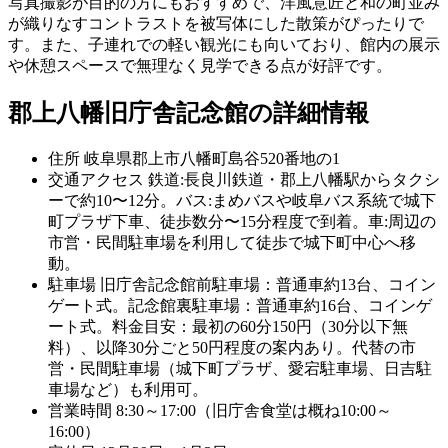
写真撮影が目的の方にもおすすめで、洋風意匠と和の町並み
が織りなすコントラストを被写体にした散策がぴったりで
す。また、子連れでの軽い観光にも向いており、館内の展示
や休憩スペースで無理なく見学できる点が好評です。
郡上八幡旧庁舎記念館の詳細情報
住所
岐阜県郡上市八幡町島谷520番地の1
交通アクセス
鉄道:長良川鉄道・郡上八幡駅からタクシ
ーで約10〜12分。バス:まめバスや岐阜バス系統で城下
町プラザ下車、徒歩数分〜15分程度で到着。車:周辺の
市営・民間駐車場を利用して徒歩で城下町中心へ移
動。
駐車場
旧庁舎記念館前駐車場：普通車約13台、コイン
ゲート式。記念館裏駐車場：普通車約16台、コインゲ
ート式。料金目安：最初の60分150円（30分以下無
料）、以降30分ごと50円程度の案内あり。代替の市
営・民間駐車場（城下町プラザ、愛宕駐車場、日吉駐
車場など）も利用可。
営業時間
8:30～17:00（旧庁舎食堂は概ね10:00～
16:00）