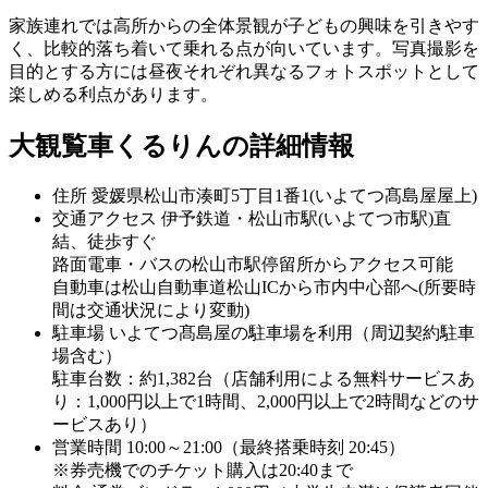
家族連れでは高所からの全体景観が子どもの興味を引きやす
く、比較的落ち着いて乗れる点が向いています。写真撮影を
目的とする方には昼夜それぞれ異なるフォトスポットとして
楽しめる利点があります。
大観覧車くるりんの詳細情報
住所
愛媛県松山市湊町5丁目1番1(いよてつ髙島屋屋上)
交通アクセス
伊予鉄道・松山市駅(いよてつ市駅)直
結、徒歩すぐ
路面電車・バスの松山市駅停留所からアクセス可能
自動車は松山自動車道松山ICから市内中心部へ(所要時
間は交通状況により変動)
駐車場
いよてつ髙島屋の駐車場を利用（周辺契約駐車
場含む）
駐車台数：約1,382台（店舗利用による無料サービスあ
り：1,000円以上で1時間、2,000円以上で2時間などのサ
ービスあり）
営業時間
10:00～21:00（最終搭乗時刻 20:45）
※券売機でのチケット購入は20:40まで