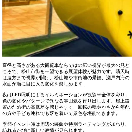
直径と高さがある大観覧車ならではの広い視界が最大の見ど
ころで、松山市街を一望できる展望体験が魅力です。晴天時
は遠方まで視界が開け、松山城や市街地の景観、瀬戸内海の
水面が順に目に入る変化を楽しめます。
夜はLED照明によるイルミネーションが観覧車全体を彩り、
色の変化やパターンで異なる雰囲気を作り出します。屋上設
置のため街の高低差を感じやすく、回転の穏やかさから年配
の方や子ども連れでも落ち着いて景色を堪能できます。
季節イベント時は周辺の装飾や特別ライティングが加わり、
訪れるたびに新しい表情が見られます。