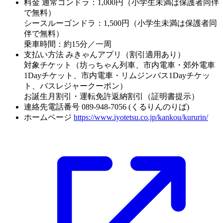
料金
通常ゴンドラ：1,000円（小学生未満は保護者同伴
で無料）
シースルーゴンドラ：1,500円（小学生未満は保護者同
伴で無料）
乗車時間：約15分／一周
支払い方法
みきゃんアプリ（割引適用あり）
対象チケット（坊っちゃん列車、市内電車・郊外電車
1Dayチケット、市内電車・リムジンバス1Dayチケッ
ト、バスレジャークーポン）
お誕生月割引・運転免許返納割引（証明書提示）
連絡先電話番号
089-948-7056 (くるりんのりば)
ホームページ
https://www.iyotetsu.co.jp/kankou/kururin/