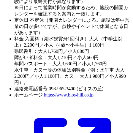
験により最終受付が異なります）
※日によって営業時間が変動するため、施設の開園カ
レンダーを確認すると案内と一致します。
定休日
不定休（開園カレンダーによる。施設は年中営
業の日が多いですが、点検やイベントで休園となる日
があります）
料金
入園料（湖水観賞舟1回付き）大人（中学生以
上）2,200円／小人（4歳〜小学生）1,100円
県民割引：大人1,760円／小人880円
障がい者料金：大人1,210円／小人660円
年間パスポート：大人3,630円／小人1,760円
水牛車・カヌー等の体験は別料金（例：水牛車 大人
2,200円／小人1,100円、カヌー 大人1,980円／小人990
円）。
連絡先電話番号
098-965-3400 (ビオスの丘)
ホームページ
https://www.bios-hill.co.jp