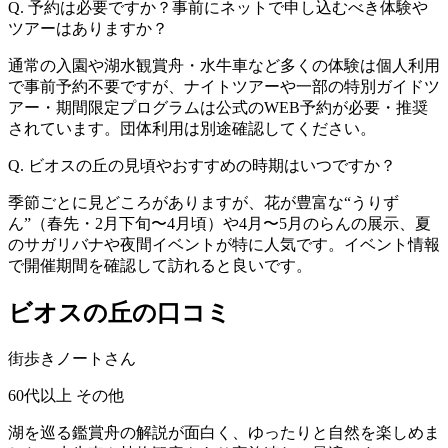
Q. 予約は必要ですか？事前にネットで申し込むべき体験や
ツアーはありますか？
通常の入園や湖水観賞舟・水牛車など多くの体験は個人利用
で事前予約不要ですが、ナイトツアーや一部の特別ガイドツ
アー・期間限定プログラムは公式のWEB予約が必要・推奨
されています。団体利用は別途確認してください。
Q. ビオスの丘の見頃やおすすめの時期はいつですか？
季節ごとに見どころがありますが、花が豊富な“うりず
ん”（春先・2月下旬〜4月頃）や4月〜5月のらんの展示、夏
のサガリバナや夜間イベントが特に人気です。イベント情報
で開催期間を確認して訪れると良いです。
ビオスの丘の口コミ
街歩きノートさん
60代以上
その他
湖を巡る鑑賞舟の解説が面白く、ゆったりと自然を楽しめま