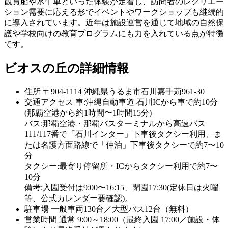
観賞船や水牛車といった体験が定着し、訪問者のレクリエー
ション需要に応える形でイベントやワークショップも継続的
に導入されています。近年は施設運営を通じて地域の自然保
護や学校向けの教育プログラムにも力を入れている点が特徴
です。
ビオスの丘の詳細情報
住所
〒904-1114 沖縄県うるま市石川嘉手苅961-30
交通アクセス
車:沖縄自動車道 石川ICから車で約10分
(那覇空港から約1時間〜1時間15分)
バス:那覇空港・那覇バスターミナルから高速バス
111/117番で「石川インター」下車後タクシー利用、ま
たは名護方面路線で「仲泊」下車後タクシーで約7〜10
分
タクシー:最寄り停留所・ICからタクシー利用で約7〜
10分
備考:入園受付は9:00〜16:15、閉園17:30(定休日は火曜
等、公式カレンダー要確認)。
駐車場
一般車両130台／大型バス12台（無料）
営業時間
通常 9:00～18:00（最終入園 17:00／施設・体