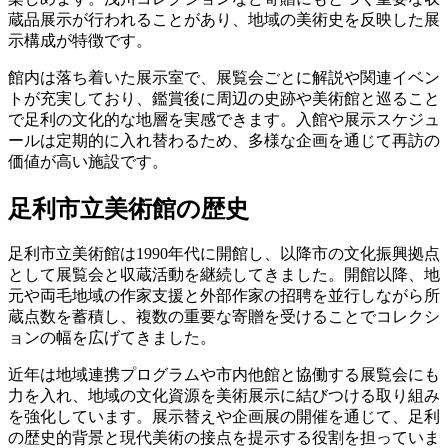
蔵品展示が行われることがあり、地域の美術史を反映した展
示構成が特徴です。
館内は落ち着いた展示室で、展覧会ごとに解説や関連イベン
トが充実しており、鑑賞後に周辺の史跡や美術館と巡ること
で足利の文化的な地層を実感できます。入館や展示スケジュ
ールは定期的に入れ替わるため、多様な企画を通じて再訪の
価値が高い施設です。
足利市立美術館の歴史
足利市立美術館は1990年代に開館し、以降市の文化振興拠点
として展覧会と収蔵活動を継続してきました。開館以降、地
元や両毛地域の作家支援と外部作家の招聘を並行しながら所
蔵点数を蓄積し、複数の重要な寄贈を受けることでコレクシ
ョンの幅を広げてきました。
近年は地域連携プログラムや市内他館と協働する展覧会にも
力を入れ、地域の文化資源を美術展示に結びつける取り組み
を強化しています。展示替えや企画展の開催を通じて、足利
の歴史的背景と現代美術の接点を提示する役割を担っていま