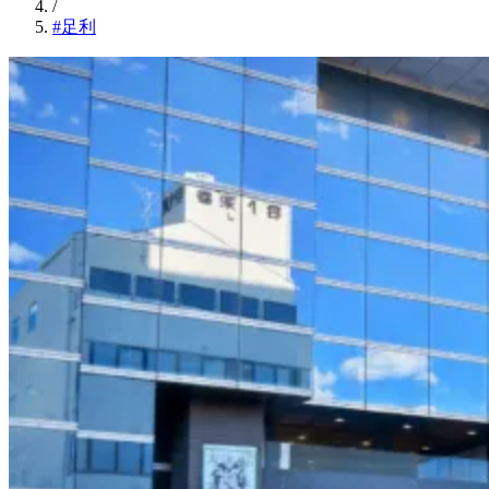
/
#足利