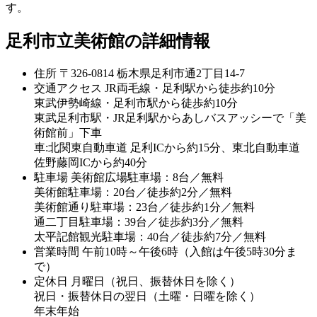
す。
足利市立美術館の詳細情報
住所
〒326-0814 栃木県足利市通2丁目14-7
交通アクセス
JR両毛線・足利駅から徒歩約10分
東武伊勢崎線・足利市駅から徒歩約10分
東武足利市駅・JR足利駅からあしバスアッシーで「美
術館前」下車
車:北関東自動車道 足利ICから約15分、東北自動車道
佐野藤岡ICから約40分
駐車場
美術館広場駐車場：8台／無料
美術館駐車場：20台／徒歩約2分／無料
美術館通り駐車場：23台／徒歩約1分／無料
通二丁目駐車場：39台／徒歩約3分／無料
太平記館観光駐車場：40台／徒歩約7分／無料
営業時間
午前10時～午後6時（入館は午後5時30分ま
で）
定休日
月曜日（祝日、振替休日を除く）
祝日・振替休日の翌日（土曜・日曜を除く）
年末年始