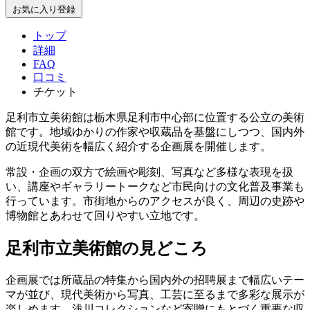
お気に入り登録
トップ
詳細
FAQ
口コミ
チケット
足利市立美術館は栃木県足利市中心部に位置する公立の美術
館です。地域ゆかりの作家や収蔵品を基盤にしつつ、国内外
の近現代美術を幅広く紹介する企画展を開催します。
常設・企画の双方で絵画や彫刻、写真など多様な表現を扱
い、講座やギャラリートークなど市民向けの文化普及事業も
行っています。市街地からのアクセスが良く、周辺の史跡や
博物館とあわせて回りやすい立地です。
足利市立美術館の見どころ
企画展では所蔵品の特集から国内外の招聘展まで幅広いテー
マが並び、現代美術から写真、工芸に至るまで多彩な展示が
楽しめます。浅川コレクションなど寄贈にもとづく重要な収