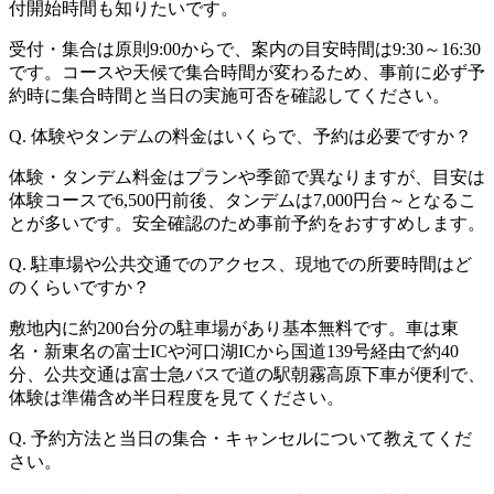
付開始時間も知りたいです。
受付・集合は原則9:00からで、案内の目安時間は9:30～16:30
です。コースや天候で集合時間が変わるため、事前に必ず予
約時に集合時間と当日の実施可否を確認してください。
Q. 体験やタンデムの料金はいくらで、予約は必要ですか？
体験・タンデム料金はプランや季節で異なりますが、目安は
体験コースで6,500円前後、タンデムは7,000円台～となるこ
とが多いです。安全確認のため事前予約をおすすめします。
Q. 駐車場や公共交通でのアクセス、現地での所要時間はど
のくらいですか？
敷地内に約200台分の駐車場があり基本無料です。車は東
名・新東名の富士ICや河口湖ICから国道139号経由で約40
分、公共交通は富士急バスで道の駅朝霧高原下車が便利で、
体験は準備含め半日程度を見てください。
Q. 予約方法と当日の集合・キャンセルについて教えてくだ
さい。