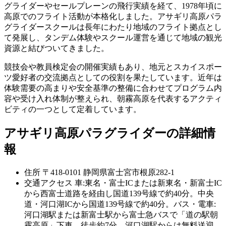
グライダーやセールプレーンの飛行実績を経て、1978年頃に
高原でのフライト活動が本格化しました。アサギリ高原パラ
グライダースクールは長年にわたり地域のフライト拠点とし
て発展し、タンデム体験やスクール運営を通じて地域の観光
資源と結びついてきました。
競技会や教員検定会の開催実績もあり、地元とスカイスポー
ツ愛好者の交流拠点としての役割を果たしています。近年は
体験需要の高まりや安全基準の整備に合わせてプログラム内
容や受け入れ体制が整えられ、朝霧高原を代表するアクティ
ビティの一つとして定着しています。
アサギリ高原パラグライダーの詳細情
報
住所
〒418-0101 静岡県富士宮市根原282-1
交通アクセス
車:東名・富士ICまたは新東名・新富士IC
から西富士道路を経由し国道139号線で約40分。中央
道・河口湖ICから国道139号線で約40分。バス・電車:
河口湖駅または新富士駅から富士急バスで「道の駅朝
霧高原」下車、徒歩約7分。河口湖駅からは無料送迎