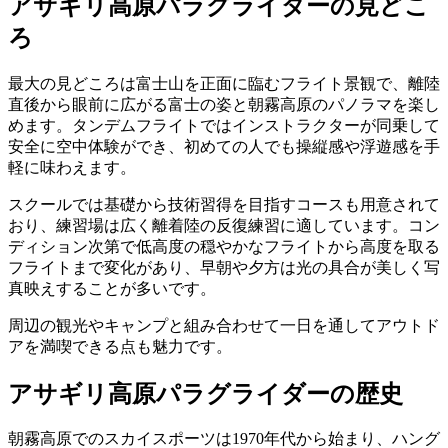
アサギリ高原パラグライダーの見どこ
ろ
最大の見どころは富士山を正面に臨むフライト景観で、離陸
直後から眼前に広がる富士の姿と朝霧高原のパノラマを楽し
めます。タンデムフライトではインストラクターが同乗して
安全に空中体験ができ、初めての人でも操縦感や浮遊感を手
軽に味わえます。
スクールでは基礎から技術習得を目指すコースも用意されて
おり、練習場は広く離着陸の反復練習に適しています。コン
ディション次第で低高度の穏やかなフライトから高度を取る
フライトまで変化があり、早朝や夕方は光の具合が美しく写
真映えすることが多いです。
周辺の観光やキャンプと組み合わせて一日を通してアウトド
アを満喫できる点も魅力です。
アサギリ高原パラグライダーの歴史
朝霧高原でのスカイスポーツは1970年代から始まり、ハング