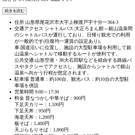
続きを読む
住所
山形県尾花沢市大字上柳渡戸字十分一364-3
交通アクセス
シャトルバス:大正ろまん館⇔銀山温泉間
のシャトルバスが運行しており、日帰り観光での利用
が一般的です(往復均一運賃の設定あり)。
車:国道沿いに位置し、施設の大型駐車場を利用して銀
山温泉へシャトルで移動するルートが便利です。
公共交通:山形空港・JR大石田駅などを経由する路線バ
スやタクシーでアクセスし、施設からシャトルで銀山
温泉へ向かう行程が想定されます。
駐車場
普通車：約100台、観光バス：約10台の大型駐
車場を併設
営業時間
9:00～17:30
料金
昔なつかし中華そば：900円
下足天カリー：1,100円
下足天丼：950円
海老天丼：1,200円
板そば：1,400円
天ぷらもりそば：1,800円