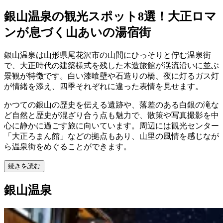
銀山温泉の観光スポット8選！大正ロマ
ンが息づく山あいの湯宿街
銀山温泉は山形県尾花沢市の山間にひっそりと佇む温泉街
で、大正時代の建築様式を残した木造旅館が渓流沿いに並ぶ
景観が特徴です。白い漆喰壁や石造りの橋、夜に灯るガス灯
が情緒を添え、四季それぞれに違った表情を見せます。
かつての銀山の歴史を伝える遺跡や、落差のある白銀の滝な
ど自然と歴史が混ざり合う点も魅力で、散策や写真撮影を中
心に静かに過ごす旅に向いています。周辺には観光センター
「大正ろまん館」などの拠点もあり、山里の風情を感じなが
ら温泉街をめぐることができます。
続きを読む
銀山温泉