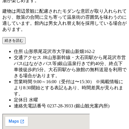
湯が楽しめます。
建物は周辺景観に配慮されたモダンな意匠が取り入れられて
おり、散策の合間に立ち寄って温泉街の雰囲気を味わうのに
適しています。館内は男女入れ替え制を採用している場合が
あります。
続きを読む
住所
山形県尾花沢市大字銀山新畑162-2
交通アクセス
JR山形新幹線・大石田駅から尾花沢市営
バス(はながさバス等)銀山温泉行きで約40分、終点下
車後徒歩約5分。大石田駅から旅館の無料送迎を利用で
きる場合があります。
営業時間
9:00～16:00（受付は〜15:30） ※掲載情報に
より8:30開始とする表記もあり、時間差異が見られま
す。
定休日
水曜
連絡先電話番号
0237-28-3933 (銀山観光案内所)