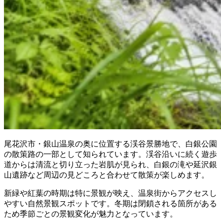
尾花沢市・銀山温泉の奥に位置する渓谷景勝地で、白銀公園
の散策路の一部として知られています。渓谷沿いに続く遊歩
道からは清流と切り立った岩肌が見られ、白銀の滝や延沢銀
山遺跡など周辺の見どころと合わせて散策が楽しめます。
新緑や紅葉の時期は特に景観が映え、温泉街からアクセスし
やすい自然景観スポットです。冬期は閉鎖される箇所がある
ため季節ごとの景観変化が魅力となっています。