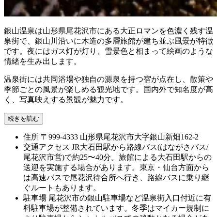
銀山温泉は山形県尾花沢市にある大正ロマンを色濃く残す温
泉街で、銀山川沿いに木造の多層旅館が建ち並ぶ風景が特徴
です。夜にはガス灯が灯り、雪景色と相まって絵画のような
情緒を生み出します。
温泉街には共同浴場や独自の源泉を持つ宿が点在し、散策や
季節ごとの風景が楽しめる観光地です。国内外で知名度が高
く、写真映えする景観が魅力です。
続きを読む
住所
〒999-4333 山形県尾花沢市大字銀山新畑162-2
交通アクセス
JR大石田駅から路線バス(はながさバス/
尾花沢市営)で約25〜40分。旅館による大石田駅からの
送迎を実施する場合があります。東京・仙台方面から
は高速バスで尾花沢待合所へ行き、路線バスに乗り継
ぐルートもあります。
駐車場
尾花沢市の銀山駐車場など温泉街入口付近に有
料駐車場が整備されています。冬季はマイカー規制に