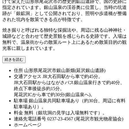
けて栄えた山形県尾花沢市の歴史的鉱山遺跡で、国の史跡に
指定されています。銀山温泉の渓谷奥に位置し、当時の坑道
跡が「銀鉱洞」として公開されており、照明や歩道橋が整備
された坑内を散策できる点が特徴です。
焼き掘りと呼ばれる独特な採掘法や、周辺に残る山神神社・
城跡などと合わせて歴史景観を感じられる史跡です。入場は
無料で、温泉街からの散策ルート上にあるため散策目的の観
光客に親しまれています。
続きを読む
住所
山形県尾花沢市銀山新畑(延沢銀山遺跡)
交通アクセス
JR大石田駅から車で約45分。
JR大石田駅からはながさバス銀山温泉行きで約40分、
終点下車後徒歩約15分。
尾花沢ICから車で約30分(銀山温泉へ)。
駐車場
銀山温泉共同駐車場あり（約30台、周辺に有料
駐車場あり）。
料金
無料（銀坑洞の見学は入場無料です）。
連絡先電話番号
0237-23-4567 (尾花沢市観光物産協会)
ホームページ