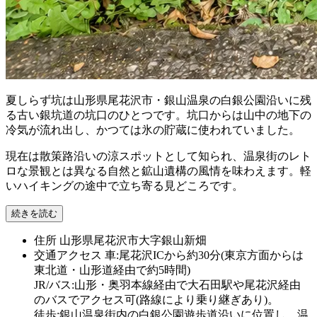
夏しらず坑は山形県尾花沢市・銀山温泉の白銀公園沿いに残
る古い銀坑道の坑口のひとつです。坑口からは山中の地下の
冷気が流れ出し、かつては氷の貯蔵に使われていました。
現在は散策路沿いの涼スポットとして知られ、温泉街のレト
ロな景観とは異なる自然と鉱山遺構の風情を味わえます。軽
いハイキングの途中で立ち寄る見どころです。
続きを読む
住所
山形県尾花沢市大字銀山新畑
交通アクセス
車:尾花沢ICから約30分(東京方面からは
東北道・山形道経由で約5時間)
JR/バス:山形・奥羽本線経由で大石田駅や尾花沢経由
のバスでアクセス可(路線により乗り継ぎあり)。
徒歩:銀山温泉街内の白銀公園遊歩道沿いに位置し、温