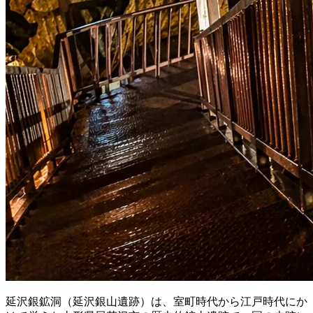
延沢銀鉱洞（延沢銀山遺跡）は、室町時代から江戸時代にか