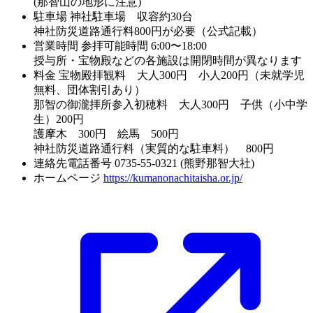
(那智山の地形に注意)
駐車場
神社駐車場 収容約30台
神社防災道路通行料800円が必要（公式記載）
営業時間
参拝可能時間 6:00〜18:00
授与所・宝物殿などの各施設は開閉時間が異なります
料金
宝物殿拝観料 大人300円 小人200円（未就学児
無料、団体割引あり）
那智の御瀧拝所参入初穂料 大人300円 子供（小中学
生）200円
護摩木 300円 絵馬 500円
神社防災道路通行料（実質的な駐車料） 800円
連絡先電話番号
0735-55-0321 (熊野那智大社)
ホームページ
https://kumanonachitaisha.or.jp/