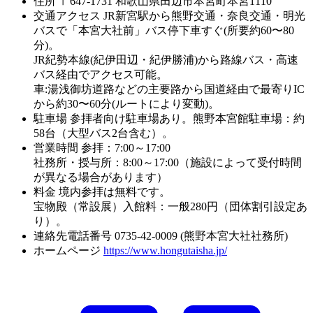
住所
〒647-1731 和歌山県田辺市本宮町本宮1110
交通アクセス
JR新宮駅から熊野交通・奈良交通・明光
バスで「本宮大社前」バス停下車すぐ(所要約60〜80
分)。
JR紀勢本線(紀伊田辺・紀伊勝浦)から路線バス・高速
バス経由でアクセス可能。
車:湯浅御坊道路などの主要路から国道経由で最寄りIC
から約30〜60分(ルートにより変動)。
駐車場
参拝者向け駐車場あり。熊野本宮館駐車場：約
58台（大型バス2台含む）。
営業時間
参拝：7:00～17:00
社務所・授与所：8:00～17:00（施設によって受付時間
が異なる場合があります）
料金
境内参拝は無料です。
宝物殿（常設展）入館料：一般280円（団体割引設定あ
り）。
連絡先電話番号
0735-42-0009 (熊野本宮大社社務所)
ホームページ
https://www.hongutaisha.jp/