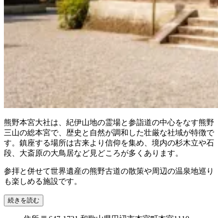
熊野本宮大社は、紀伊山地の霊場と参詣道の中心をなす熊野
三山の総本宮で、歴史と自然が調和した壮厳な社域が特徴で
す。鎮座する場所は古来より信仰を集め、境内の杉木立や石
段、大斎原の大鳥居など見どころが多くあります。
参拝と併せて世界遺産の熊野古道の散策や周辺の温泉地巡り
も楽しめる施設です。
続きを読む