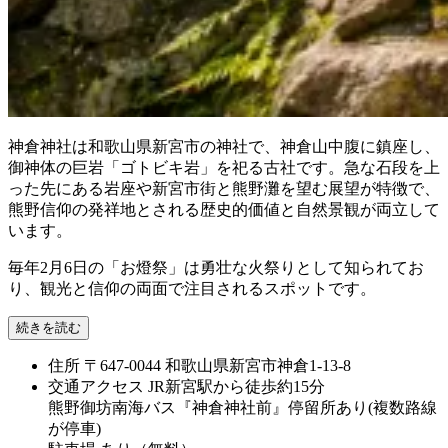
神倉神社は和歌山県新宮市の神社で、神倉山中腹に鎮座し、
御神体の巨岩「ゴトビキ岩」を祀る古社です。急な石段を上
った先にある岩座や新宮市街と熊野灘を望む展望が特徴で、
熊野信仰の発祥地とされる歴史的価値と自然景観が両立して
います。
毎年2月6日の「お燈祭」は勇壮な火祭りとして知られてお
り、観光と信仰の両面で注目されるスポットです。
続きを読む
住所
〒647-0044 和歌山県新宮市神倉1-13-8
交通アクセス
JR新宮駅から徒歩約15分
熊野御坊南海バス『神倉神社前』停留所あり(複数路線
が停車)