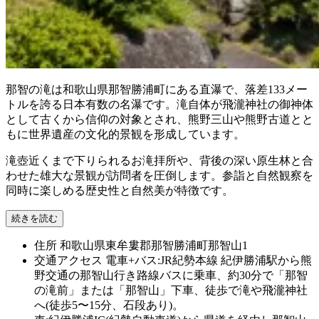
那智の滝は和歌山県那智勝浦町にある直瀑で、落差133メー
トルを誇る日本有数の名瀑です。滝自体が飛瀧神社の御神体
として古くから信仰の対象とされ、熊野三山や熊野古道とと
もに世界遺産の文化的景観を形成しています。
滝壺近くまで下りられるお滝拝所や、背後の深い原生林と合
わせた雄大な景観が訪問者を圧倒します。参詣と自然観察を
同時に楽しめる歴史性と自然美が特徴です。
続きを読む
住所
和歌山県東牟婁郡那智勝浦町那智山1
交通アクセス
電車+バス:JR紀勢本線 紀伊勝浦駅から熊
野交通の那智山行き路線バスに乗車、約30分で「那智
の滝前」または「那智山」下車、徒歩で滝や飛瀧神社
へ(徒歩5〜15分、石段あり)。