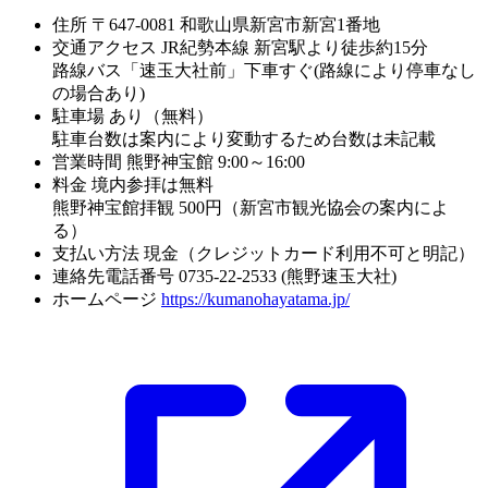
住所
〒647-0081 和歌山県新宮市新宮1番地
交通アクセス
JR紀勢本線 新宮駅より徒歩約15分
路線バス「速玉大社前」下車すぐ(路線により停車なし
の場合あり)
駐車場
あり（無料）
駐車台数は案内により変動するため台数は未記載
営業時間
熊野神宝館 9:00～16:00
料金
境内参拝は無料
熊野神宝館拝観 500円（新宮市観光協会の案内によ
る）
支払い方法
現金（クレジットカード利用不可と明記）
連絡先電話番号
0735-22-2533 (熊野速玉大社)
ホームページ
https://kumanohayatama.jp/