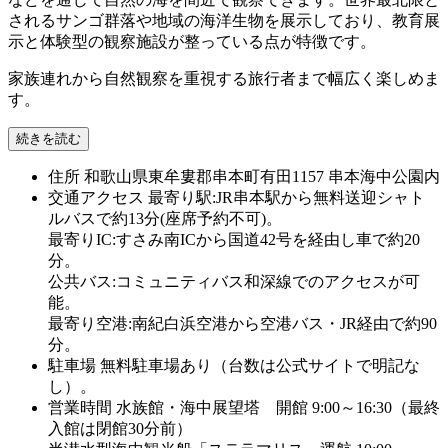
されるサンゴ群落や地域の海洋生物を展示しており、教育展
示と体験型の観察施設が整っている点が特徴です。
家族連れから自然観察を重視する旅行者まで幅広く楽しめま
す。
続きを読む
住所
和歌山県東牟婁郡串本町有田1157 串本海中公園内
交通アクセス
最寄り駅:JR串本駅から無料送迎シャト
ルバスで約13分(座席予約不可)。
最寄りIC:すさみ南ICから国道42号を経由し車で約20
分。
公共バス:コミュニティバス和深線でのアクセスが可
能。
最寄り空港:南紀白浜空港から空港バス・JR経由で約90
分。
駐車場
無料駐車場あり（台数は公式サイトで明記な
し）。
営業時間
水族館・海中展望塔 開館 9:00～16:30（最終
入館は閉館30分前）