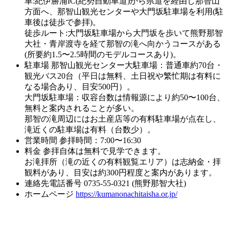
車:紀伊勝浦IC(紀勢自動車道)から県道を経由し那智山
方面へ、那智山観光センターや大門坂駐車場を利用(駐
車後は徒歩で参拝)。
徒歩ルート:大門坂駐車場から大門坂を歩いて熊野那智
大社・青岸渡寺を経て那智の滝へ向かうコースがある
(所要約1.5〜2.5時間のモデルコースあり)。
駐車場
那智山観光センター大駐車場：普通車約70台・
観光バス20台（平日は無料、土日祝や繁忙期は有料に
なる場合あり、目安500円）。
大門坂駐車場：収容台数は情報源により約50〜100台、
無料と案内されることが多い。
那智の滝周辺にはお土産店等の有料駐車場が点在し、
滝近くの駐車場は有料（台数少）。
営業時間
参拝時間：7:00〜16:30
料金
参拝自体は無料で見学できます。
お滝拝所（滝の近くの有料観覧エリア）は志納金・拝
観料があり、目安は約300円程度と案内があります。
連絡先電話番号
0735-55-0321 (熊野那智大社)
ホームページ
https://kumanonachitaisha.or.jp/