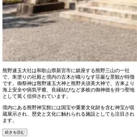
熊野速玉大社は和歌山県新宮市に鎮座する熊野三山の一社
で、朱塗りの社殿と境内の古木が織りなす荘厳な景観が特徴
です。御祭神は熊野速玉大神と熊野夫須美大神で、古来より
海上安全や病気平癒、良縁結びなど多岐の御神徳を持つ聖地
として篤く信仰されています。
境内にある熊野神宝館には国宝や重要文化財を含む神宝が収
蔵展示され、歴史と文化に触れられる施設としても注目され
ます。
続きを読む