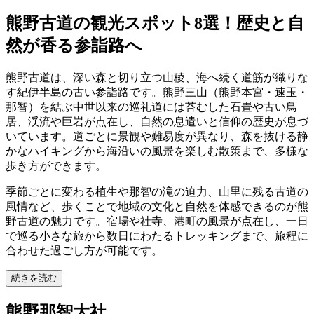
熊野古道の観光スポット8選！歴史と自
然が香る参詣路へ
熊野古道は、深い森と切り立つ山稜、海へ続く道筋が織りな
す紀伊半島の古い参詣路です。熊野三山（熊野本宮・速玉・
那智）を結ぶ中世以来の巡礼道には苔むした石畳や古い鳥
居、渓流や巨岩が点在し、自然の息遣いと信仰の歴史が息づ
いています。道ごとに景観や難易度が異なり、森を抜ける静
かなハイキングから海沿いの風景を楽しむ散策まで、多様な
歩き方ができます。
季節ごとに変わる植生や那智の滝の迫力、山里に残る古道の
風情など、歩くことで地域の文化と自然を体感できるのが熊
野古道の魅力です。宿場や社寺、港町の風景が点在し、一日
で巡る小さな旅から数日にわたるトレッキングまで、旅程に
合わせた過ごし方が可能です。
続きを読む
熊野那智大社