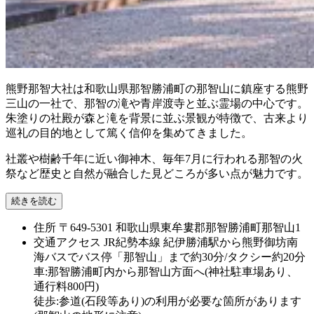
熊野那智大社は和歌山県那智勝浦町の那智山に鎮座する熊野
三山の一社で、那智の滝や青岸渡寺と並ぶ霊場の中心です。
朱塗りの社殿が森と滝を背景に並ぶ景観が特徴で、古来より
巡礼の目的地として篤く信仰を集めてきました。
社叢や樹齢千年に近い御神木、毎年7月に行われる那智の火
祭など歴史と自然が融合した見どころが多い点が魅力です。
続きを読む
住所
〒649-5301 和歌山県東牟婁郡那智勝浦町那智山1
交通アクセス
JR紀勢本線 紀伊勝浦駅から熊野御坊南
海バスでバス停「那智山」まで約30分/タクシー約20分
車:那智勝浦町内から那智山方面へ(神社駐車場あり、
通行料800円)
徒歩:参道(石段等あり)の利用が必要な箇所があります