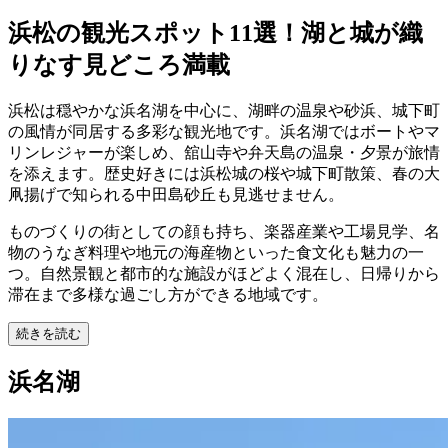
浜松の観光スポット11選！湖と城が織
りなす見どころ満載
浜松は穏やかな浜名湖を中心に、湖畔の温泉や砂浜、城下町
の風情が同居する多彩な観光地です。浜名湖ではボートやマ
リンレジャーが楽しめ、舘山寺や弁天島の温泉・夕景が旅情
を添えます。歴史好きには浜松城の桜や城下町散策、春の大
凧揚げで知られる中田島砂丘も見逃せません。
ものづくりの街としての顔も持ち、楽器産業や工場見学、名
物のうなぎ料理や地元の海産物といった食文化も魅力の一
つ。自然景観と都市的な施設がほどよく混在し、日帰りから
滞在まで多様な過ごし方ができる地域です。
続きを読む
浜名湖