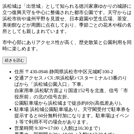
浜松城は「出世城」として知られる徳川家康ゆかりの城跡に
立つ復興天守を中心に整備された都市公園です。天守からは
浜松市街や遠州平野を見渡せ、日本庭園や芝生広場、茶室、
美術館などが周囲に点在しており、季節ごとの花木や桜の名
所としても親しまれています。
市中心部にありアクセス性が高く、歴史散策と公園利用を同
時に楽しめます。
続きを読む
住所
〒430-0946 静岡県浜松市中区元城町100-2
交通アクセス
バス:JR浜松駅バスターミナル13番のり
ばから「浜松城公園入口」下車。
自家用車:浜松駅方面より国道152号を北進、信号「市
役所前」の北の信号左折。
公園駐車場から浜松城まで徒歩約8分(高低差あり)。
駐車場
浜松城公園駐車場あり。天守閣受付で駐車券を
提示すると60分無料付加になります。駐車場はイベン
ト等で利用不可の場合があります。
営業時間
9:30〜17:00（入館は16:30まで）