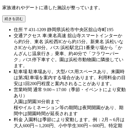
家族連れやデートに適した施設が整っています。
続きを読む
住所
〒431-1209 静岡県浜松市中央区舘山寺町195
交通アクセス
車:東名高速 舘山寺スマートインターか
ら約5分、東名 浜松西ICから約15分。新東名 浜松いな
さICから約30分。バス:浜松駅北口1番乗り場から「か
んざんじ温泉行き」乗車、約40分で「フラワーパー
ク」バス停下車すぐ。園は浜松市動物園に隣接してい
ます。
駐車場
駐車場あり。大型バス用スペースあり。来園時
は第2駐車場を案内する場合があります。利用料金の目
安は1回200円程度と案内されることがあります。
営業時間
通常 9:00～17:00（季節・イベントにより変動
あり）
入園は閉園30分前まで
桜やイルミネーション等の期間は夜間開園があり、期
間中は開園時間が延長されます
料金
入園料は季節により変動します。例：2月～6月は
大人600円～1,200円、小中学生300円～600円。特定期