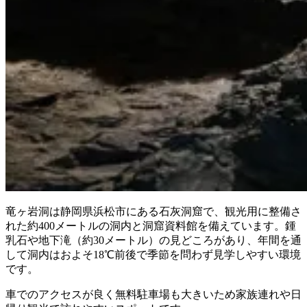
竜ヶ岩洞は静岡県浜松市にある石灰洞窟で、観光用に整備さ
れた約400メートルの洞内と洞窟資料館を備えています。鍾
乳石や地下滝（約30メートル）の見どころがあり、年間を通
して洞内はおよそ18℃前後で季節を問わず見学しやすい環境
です。
車でのアクセスが良く無料駐車場も大きいため家族連れや日