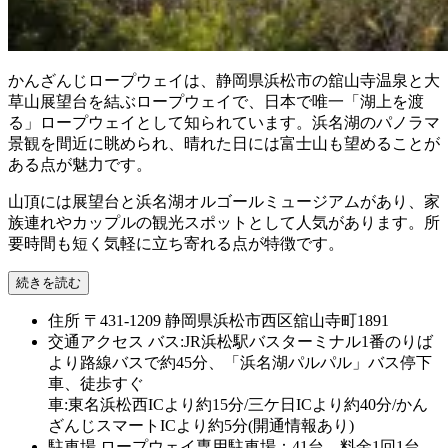
かんざんじロープウェイは、静岡県浜松市の舘山寺温泉と大
草山展望台を結ぶロープウェイで、日本で唯一「湖上を渡
る」ロープウェイとして知られています。浜名湖のパノラマ
景観を間近に眺められ、晴れた日には富士山も望めることが
ある点が魅力です。
山頂には展望台と浜名湖オルゴールミュージアムがあり、家
族連れやカップルの観光スポットとして人気があります。所
要時間も短く気軽に立ち寄れる点が特徴です。
続きを読む
住所
〒431-1209 静岡県浜松市西区舘山寺町1891
交通アクセス
バス:JR浜松駅バスターミナル1番のりば
より路線バスで約45分、「浜名湖パルパル」バス停下
車、徒歩すぐ
車:東名浜松西ICより約15分/三ケ日ICより約40分/かん
ざんじスマートICより約5分(開通情報あり)
駐車場
ロープウェイ専用駐車場：41台、料金1回1台