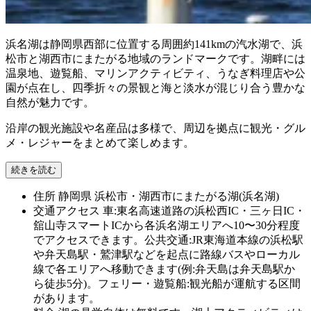
浜名湖は静岡県西部に位置する周囲約141kmの汽水湖で、浜
松市と湖西市にまたがる地域のランドマークです。湖畔には
温泉地、遊覧船、マリンアクティビティ、うなぎ料理店や公
園が点在し、四季折々の景観と海と淡水が混じり合う豊かな
自然が魅力です。
沿岸の観光施設や名産品は多様で、周辺を拠点に観光・グル
メ・レジャーをまとめて楽しめます。
続きを読む
住所
静岡県 浜松市・湖西市にまたがる湖(浜名湖)
交通アクセス
車:東名高速道路の浜松西IC・三ヶ日IC・
舘山寺スマートICから各浜名湖エリアへ10〜30分程度
でアクセスできます。公共交通:JR東海道本線の浜松駅
や弁天島駅・鷲津駅などを起点に路線バスやローカル
線で各エリアへ移動できます(例:弁天島は弁天島駅か
ら徒歩5分)。フェリー・遊覧船:観光船が運航する区間
があります。