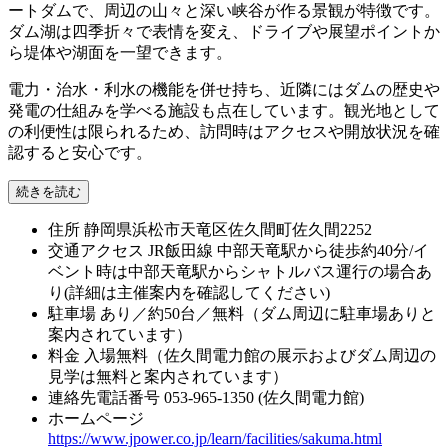
ートダムで、周辺の山々と深い峡谷が作る景観が特徴です。
ダム湖は四季折々で表情を変え、ドライブや展望ポイントか
ら堤体や湖面を一望できます。
電力・治水・利水の機能を併せ持ち、近隣にはダムの歴史や
発電の仕組みを学べる施設も点在しています。観光地として
の利便性は限られるため、訪問時はアクセスや開放状況を確
認すると安心です。
続きを読む
住所
静岡県浜松市天竜区佐久間町佐久間2252
交通アクセス
JR飯田線 中部天竜駅から徒歩約40分/イ
ベント時は中部天竜駅からシャトルバス運行の場合あ
り(詳細は主催案内を確認してください)
駐車場
あり／約50台／無料（ダム周辺に駐車場ありと
案内されています）
料金
入場無料（佐久間電力館の展示およびダム周辺の
見学は無料と案内されています）
連絡先電話番号
053-965-1350 (佐久間電力館)
ホームページ
https://www.jpower.co.jp/learn/facilities/sakuma.html