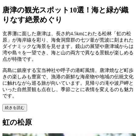
唐津の観光スポット10選！海と緑が織
りなす絶景めぐり
玄界灘に面した唐津は、長さ約4.5kmにわたる松林「虹の松
原」が海岸線を彩り、海食洞窟群の七ツ釜が荒波に刻まれた
ダイナミックな海景を見せます。鏡山の展望や唐津城からは
湾や島々を一望でき、海と山の両方で異なる景観が楽しめる
点が特徴です。
高島に鎮座する宝当神社や呼子の港町風情、唐津焼など町歩
きの楽しみも豊富で、漁港の新鮮な海産物や地域の伝統文化
に触れながら巡る旅が向いています。見帰りの滝や波戸岬と
いった自然景観も点在し、季節ごとに表情を変えるのも魅力
です。
続きを読む
虹の松原