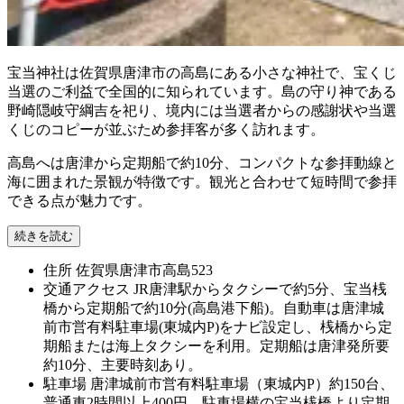
宝当神社は佐賀県唐津市の高島にある小さな神社で、宝くじ
当選のご利益で全国的に知られています。島の守り神である
野崎隠岐守綱吉を祀り、境内には当選者からの感謝状や当選
くじのコピーが並ぶため参拝客が多く訪れます。
高島へは唐津から定期船で約10分、コンパクトな参拝動線と
海に囲まれた景観が特徴です。観光と合わせて短時間で参拝
できる点が魅力です。
続きを読む
住所
佐賀県唐津市高島523
交通アクセス
JR唐津駅からタクシーで約5分、宝当桟
橋から定期船で約10分(高島港下船)。自動車は唐津城
前市営有料駐車場(東城内P)をナビ設定し、桟橋から定
期船または海上タクシーを利用。定期船は唐津発所要
約10分、主要時刻あり。
駐車場
唐津城前市営有料駐車場（東城内P）約150台、
普通車2時間以上400円。駐車場横の宝当桟橋より定期