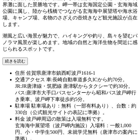
界灘に面した景勝地です。岬一帯は玄海国定公園・玄海海域
公園に属し、陸から桟橋でつながる玄海海中展望塔や海水浴
場、キャンプ場、名物のさざえの壺焼きなど観光施設が点在
します。
潮風と広い海景が魅力で、ハイキングや釣り、島々を望むパ
ノラマ風景が楽しめます。地域の自然と海洋生物を間近に感
じられるスポットです。
続きを読む
住所
佐賀県唐津市鎮西町波戸1616-1
交通アクセス
車:長崎自動車道多久ICから約70分。
JR:JR唐津線・筑肥線 唐津駅からタクシーで約30分。
バス:唐津市大手口バスセンターから昭和バス波戸岬行
き乗車、波戸岬下車徒歩約5分。
駐車場
駐車場あり：無料（一部有料あり）、台数：約
330台（公式観光サイトの表記に準拠）。
料金
波戸岬周辺の散策は入場無料です。
玄海海中展望塔（波戸岬内施設）入場料：一般1,000
円、小・中学生500円、未就学児無料（唐津市の案内に
準拠）。