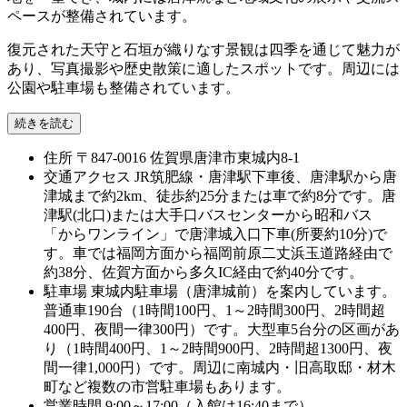
ペースが整備されています。
復元された天守と石垣が織りなす景観は四季を通じて魅力が
あり、写真撮影や歴史散策に適したスポットです。周辺には
公園や駐車場も整備されています。
続きを読む
住所
〒847-0016 佐賀県唐津市東城内8-1
交通アクセス
JR筑肥線・唐津駅下車後、唐津駅から唐
津城まで約2km、徒歩約25分または車で約8分です。唐
津駅(北口)または大手口バスセンターから昭和バス
「からワンライン」で唐津城入口下車(所要約10分)で
す。車では福岡方面から福岡前原二丈浜玉道路経由で
約38分、佐賀方面から多久IC経由で約40分です。
駐車場
東城内駐車場（唐津城前）を案内しています。
普通車190台（1時間100円、1～2時間300円、2時間超
400円、夜間一律300円）です。大型車5台分の区画があ
り（1時間400円、1～2時間900円、2時間超1300円、夜
間一律1,000円）です。周辺に南城内・旧高取邸・材木
町など複数の市営駐車場もあります。
営業時間
9:00～17:00（入館は16:40まで）