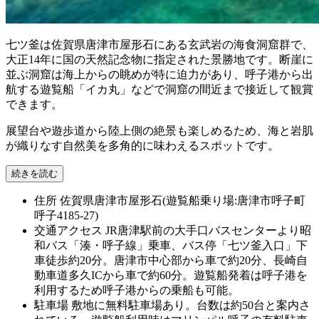
七ツ釜は佐賀県唐津市屋形石にある玄武岩の海食洞窟群で、
大正14年に国の天然記念物に指定された景勝地です。断崖に
並ぶ洞窟は海上からの眺めが特に迫力があり、呼子港から出
航する遊覧船「イカ丸」などで洞窟の間近まで接近して観賞
できます。
展望台や遊歩道から陸上側の絶景も楽しめるため、海と岩肌
が織りなす自然美を多角的に味わえるスポットです。
続きを読む
住所
佐賀県唐津市屋形石(遊覧船乗り場:唐津市呼子町
呼子4185-27)
交通アクセス
JR唐津駅前の大手口バスセンターより昭
和バス「湊・呼子線」乗車、バス停「七ツ釜入口」下
車徒歩約20分。唐津市中心部から車で約20分、長崎自
動車道多久ICから車で約60分。遊覧船発着は呼子港を
利用するため呼子港からの乗船も可能。
駐車場
敷地に無料駐車場あり。台数は約50台と案内さ