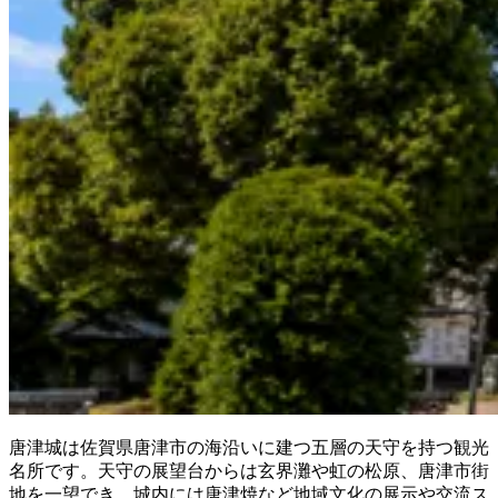
唐津城は佐賀県唐津市の海沿いに建つ五層の天守を持つ観光
名所です。天守の展望台からは玄界灘や虹の松原、唐津市街
地を一望でき、城内には唐津焼など地域文化の展示や交流ス