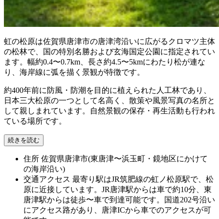
虹の松原は佐賀県唐津市の唐津湾沿いに広がるクロマツ主体
の松林で、国の特別名勝および玄海国定公園に指定されてい
ます。幅約0.4〜0.7km、長さ約4.5〜5kmにわたり松が連な
り、海岸線に弧を描く景観が特徴です。
約400年前に防風・防潮を目的に植えられた人工林であり、
日本三大松原の一つとして名高く、散策や風景写真の名所と
して親しまれています。自然景観の保存・再生活動も行われ
ている場所です。
続きを読む
住所
佐賀県唐津市(東唐津〜浜玉町・鏡地区にかけて
の海岸沿い)
交通アクセス
最寄り駅はJR筑肥線の虹ノ松原駅で、松
原に近接しています。JR唐津駅からは車で約10分、東
唐津駅からは徒歩〜車で到達可能です。国道202号沿い
にアクセス路があり、唐津ICから車でのアクセスが可