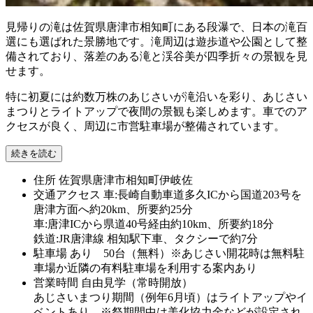
見帰りの滝は佐賀県唐津市相知町にある段瀑で、日本の滝百
選にも選ばれた景勝地です。滝周辺は遊歩道や公園として整
備されており、落差のある滝と渓谷美が四季折々の景観を見
せます。
特に初夏には約数万株のあじさいが滝沿いを彩り、あじさい
まつりとライトアップで夜間の景観も楽しめます。車でのア
クセスが良く、周辺に市営駐車場が整備されています。
続きを読む
住所
佐賀県唐津市相知町伊岐佐
交通アクセス
車:長崎自動車道多久ICから国道203号を
唐津方面へ約20km、所要約25分
車:唐津ICから県道40号経由約10km、所要約18分
鉄道:JR唐津線 相知駅下車、タクシーで約7分
駐車場
あり 50台（無料）※あじさい開花時は無料駐
車場か近隣の有料駐車場を利用する案内あり
営業時間
自由見学（常時開放）
あじさいまつり期間（例年6月頃）はライトアップやイ
ベントあり。※祭期間中は美化協力金などが設定され