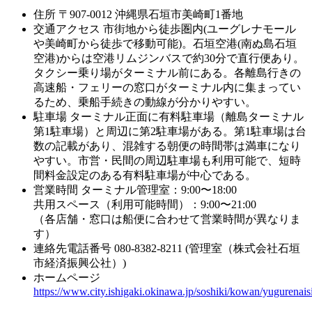
住所
〒907-0012 沖縄県石垣市美崎町1番地
交通アクセス
市街地から徒歩圏内(ユーグレナモール
や美崎町から徒歩で移動可能)。石垣空港(南ぬ島石垣
空港)からは空港リムジンバスで約30分で直行便あり。
タクシー乗り場がターミナル前にある。各離島行きの
高速船・フェリーの窓口がターミナル内に集まってい
るため、乗船手続きの動線が分かりやすい。
駐車場
ターミナル正面に有料駐車場（離島ターミナル
第1駐車場）と周辺に第2駐車場がある。第1駐車場は台
数の記載があり、混雑する朝便の時間帯は満車になり
やすい。市営・民間の周辺駐車場も利用可能で、短時
間料金設定のある有料駐車場が中心である。
営業時間
ターミナル管理室：9:00〜18:00
共用スペース（利用可能時間）：9:00〜21:00
（各店舗・窓口は船便に合わせて営業時間が異なりま
す）
連絡先電話番号
080-8382-8211 (管理室（株式会社石垣
市経済振興公社）)
ホームページ
https://www.city.ishigaki.okinawa.jp/soshiki/kowan/yugurenai