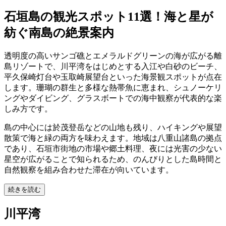
石垣島の観光スポット11選！海と星が
紡ぐ南島の絶景案内
透明度の高いサンゴ礁とエメラルドグリーンの海が広がる離
島リゾートで、川平湾をはじめとする入江や白砂のビーチ、
平久保崎灯台や玉取崎展望台といった海景観スポットが点在
します。珊瑚の群生と多様な熱帯魚に恵まれ、シュノーケリ
ングやダイビング、グラスボートでの海中観察が代表的な楽
しみ方です。
島の中心には於茂登岳などの山地も残り、ハイキングや展望
散策で海と緑の両方を味わえます。地域は八重山諸島の拠点
であり、石垣市街地の市場や郷土料理、夜には光害の少ない
星空が広がることで知られるため、のんびりとした島時間と
自然観察を組み合わせた滞在が向いています。
続きを読む
川平湾