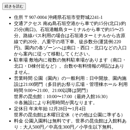
続きを読む
住所
〒907-0004 沖縄県石垣市登野城2241-1
交通アクセス
南ぬ島石垣空港から車で約15分(北口)/約
25分(南口)。石垣港離島ターミナルから車で約15〜25
分。路線バス利用の場合は石垣港ターミナルから吉原
線で約20分、八重守の塔下車、徒歩数分(運賃例:220
円)。園内の各ゾーンへは南口・西口・北口などの入口
から案内に従って移動してください。
駐車場
敷地内に複数の無料駐車場があります（南口・
北口・D棟付近など）。台数や有料情報の明記はあり
ません。
営業時間
公園（園内）の一般利用：日中開放、園内施
設は21:00閉門（多目的お祭り広場・管理棟ホール 利用
時間 9:00〜21:00、21:00以降は閉門）
世界の昆虫館：10:00〜17:00（最終入館16:30）
※各施設により利用時間が異なります。
定休日
年末年始 12月28日〜1月4日
世界の昆虫館は木曜日定休（その他は公園に準ずる）
料金
公園入園料は無料です。世界の昆虫館は入館料あ
り：大人500円／中高生300円／小学生以下無料。