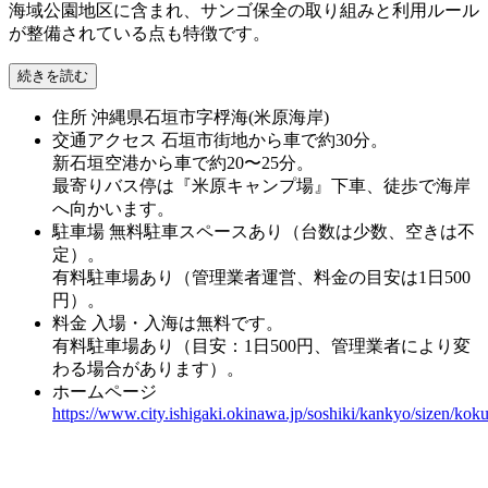
海域公園地区に含まれ、サンゴ保全の取り組みと利用ルール
が整備されている点も特徴です。
続きを読む
住所
沖縄県石垣市字桴海(米原海岸)
交通アクセス
石垣市街地から車で約30分。
新石垣空港から車で約20〜25分。
最寄りバス停は『米原キャンプ場』下車、徒歩で海岸
へ向かいます。
駐車場
無料駐車スペースあり（台数は少数、空きは不
定）。
有料駐車場あり（管理業者運営、料金の目安は1日500
円）。
料金
入場・入海は無料です。
有料駐車場あり（目安：1日500円、管理業者により変
わる場合があります）。
ホームページ
https://www.city.ishigaki.okinawa.jp/soshiki/kankyo/sizen/kok