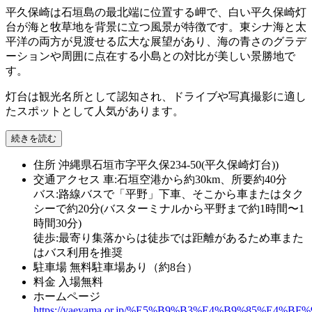
平久保崎は石垣島の最北端に位置する岬で、白い平久保崎灯
台が海と牧草地を背景に立つ風景が特徴です。東シナ海と太
平洋の両方が見渡せる広大な展望があり、海の青さのグラデ
ーションや周囲に点在する小島との対比が美しい景勝地で
す。
灯台は観光名所として認知され、ドライブや写真撮影に適し
たスポットとして人気があります。
続きを読む
住所
沖縄県石垣市字平久保234-50(平久保崎灯台))
交通アクセス
車:石垣空港から約30km、所要約40分
バス:路線バスで「平野」下車、そこから車またはタク
シーで約20分(バスターミナルから平野まで約1時間〜1
時間30分)
徒歩:最寄り集落からは徒歩では距離があるため車また
はバス利用を推奨
駐車場
無料駐車場あり（約8台）
料金
入場無料
ホームページ
https://yaeyama.or.jp/%E5%B9%B3%E4%B9%85%E4%B