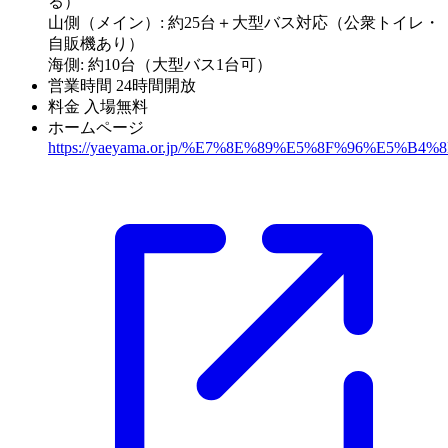
る）
山側（メイン）: 約25台＋大型バス対応（公衆トイレ・
自販機あり）
海側: 約10台（大型バス1台可）
営業時間
24時間開放
料金
入場無料
ホームページ
https://yaeyama.or.jp/%E7%8E%89%E5%8F%96%E5%