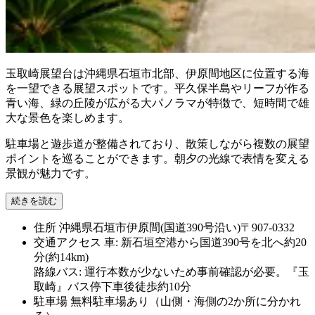
玉取崎展望台は沖縄県石垣市北部、伊原間地区に位置する海
を一望できる展望スポットです。平久保半島やリーフが作る
青い海、緑の丘陵が広がる大パノラマが特徴で、短時間で雄
大な景色を楽しめます。
駐車場と遊歩道が整備されており、散策しながら複数の展望
ポイントを巡ることができます。朝夕の光線で表情を変える
景観が魅力です。
続きを読む
住所
沖縄県石垣市伊原間(国道390号沿い)〒907-0332
交通アクセス
車: 新石垣空港から国道390号を北へ約20
分(約14km)
路線バス: 運行本数が少ないため事前確認が必要。『玉
取崎』バス停下車後徒歩約10分
駐車場
無料駐車場あり（山側・海側の2か所に分かれ