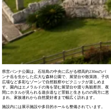
県営バンナ公園は、石垣島の中央に広がる標高約230mのバ
ンナ岳を生かした広大な森林公園で、展望台や散策路、子供
広場など多彩なゾーンで自然観察やピクニックが楽しめま
す。園内はエメラルドの海を望む展望台や渡り鳥観察所、夜
間にホタルが見られる遊歩道など景観と生きものの両方に恵
まれ、家族連れから自然愛好者まで幅広く訪れます。
施設内には展示施設や多目的ホールも整備されています。