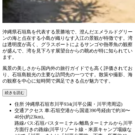
沖縄県石垣島を代表する景勝地で、澄んだエメラルドグリー
ンの海と点在する小島が織りなす入江の景観が特徴です。湾
は透明度が高く、グラスボートによるサンゴや熱帯魚の観察
が盛んで、湾を見下ろす展望台からの眺めが特に知られてい
ます。
風景の美しさから国内外の旅行ガイドでも高く評価されてお
り、石垣島観光の主要な訪問先の一つです。散策や撮影、海
の観察を中心に短時間で満足できる点が魅力です。
続きを読む
住所
沖縄県石垣市川平934(川平公園・川平湾周辺)
交通アクセス
車:石垣空港から国道390号経由で約30〜
40分(約23km)。
路線バス:石垣バスターミナル/離島ターミナルから川平
方面行きの路線(川平リゾート線・米原キャンプ場線な