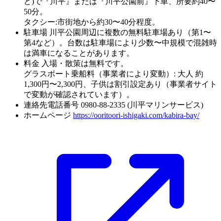
ど)で『川平』または『川平公園前』下車、所要約40〜
50分。
タクシー:市街地から約30〜40分程度。
駐車場
川平公園周辺に複数の無料駐車場あり（第1〜
第4など）。台数は駐車場により少数〜中規模で混雑時
は満車になることがあります。
料金
入場・散策は無料です。
グラスボート乗船料（事業者により変動）: 大人 約
1,300円〜2,300円、子供は割引設定あり（事業者サイト
で変動が確認されています）。
連絡先電話番号
0980-88-2335 (川平マリンサービス)
ホームページ
https://ooritoori-ishigaki.com/kabira-bay/