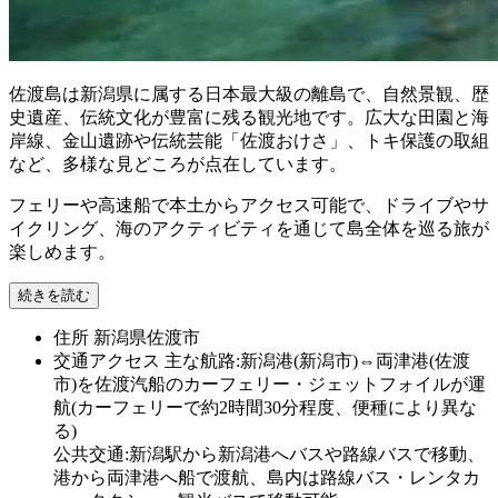
佐渡島は新潟県に属する日本最大級の離島で、自然景観、歴
史遺産、伝統文化が豊富に残る観光地です。広大な田園と海
岸線、金山遺跡や伝統芸能「佐渡おけさ」、トキ保護の取組
など、多様な見どころが点在しています。
フェリーや高速船で本土からアクセス可能で、ドライブやサ
イクリング、海のアクティビティを通じて島全体を巡る旅が
楽しめます。
続きを読む
住所
新潟県佐渡市
交通アクセス
主な航路:新潟港(新潟市)⇔両津港(佐渡
市)を佐渡汽船のカーフェリー・ジェットフォイルが運
航(カーフェリーで約2時間30分程度、便種により異な
る)
公共交通:新潟駅から新潟港へバスや路線バスで移動、
港から両津港へ船で渡航、島内は路線バス・レンタカ