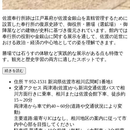
佐渡奉行所跡は江戸幕府が佐渡金銀山を直轄管理するために
設置した奉行所の復原史跡で、御役所・勝場（選鉱場）・御
陣屋などの建物が史料に基づき復元されています。館内では
奉行所の役割や金銀山に関する展示を通して、佐渡の近世に
おける政治・経済の中心地としての姿を理解できます。
勝場では石うすの体験など実践的な展示がある点も特徴で
す。観光と歴史学習の両方に適したスポットです。
続きを読む
住所
〒952-1531 新潟県佐渡市相川広間町1番地1
交通アクセス
両津港(佐渡)から新潟交通佐渡バスで相
川方面行きに乗車、相川または佐渡会館下車、徒歩約
15～20分
両津港から車で約40～60分(道路や交通状況により変
動)
主要道路:最寄りICはなし、相川地区の案内に従って市
内中心部を目指してください