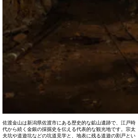
佐渡金山は新潟県佐渡市にある歴史的な鉱山遺跡で、江戸時
代から続く金銀の採掘史を伝える代表的な観光地です。宗太
夫坑や道遊坑などの坑道見学と、地表に残る道遊の割戸とい