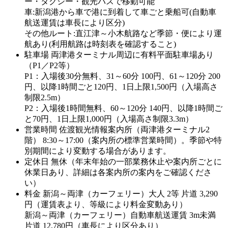
ー・タクシー・観光バスで移動可能
車:新潟港から車で港に到着して車ごと乗船可(自動車
航送運賃は車長により区分)
その他ルート:直江津～小木航路など季節・便により運
航あり(利用航路は時刻表を確認すること)
駐車場
両津港ターミナル周辺に有料平面駐車場あり
（P1／P2等）
P1：入場後30分無料、31～60分 100円、61～120分 200
円、以降1時間ごと120円、1日上限1,500円（入場高さ
制限2.5m）
P2：入場後1時間無料、60～120分 140円、以降1時間ご
と70円、1日上限1,000円（入場高さ制限3.3m）
営業時間
佐渡観光情報案内所（両津港ターミナル2
階） 8:30～17:00（案内所の標準営業時間）。季節や特
別期間により変動する場合があります。
定休日
無休（年末年始の一部業務休止や案内所ごとに
休業日あり、詳細は各案内所の案内をご確認くださ
い）
料金
新潟～両津（カーフェリー）大人 2等 片道 3,290
円（運賃表より、等級により料金変動あり）
新潟～両津（カーフェリー）自動車航送運賃 3m未満
片道 12,780円（車長により区分あり）