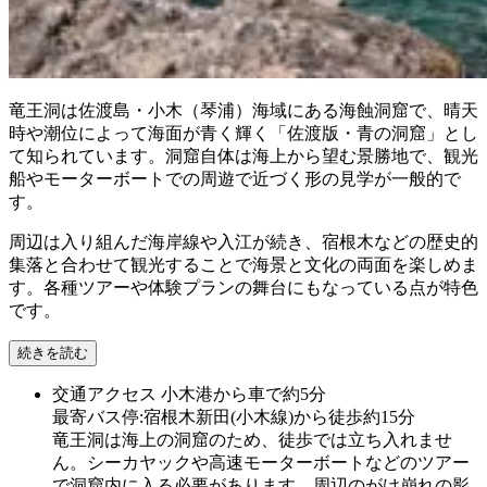
竜王洞は佐渡島・小木（琴浦）海域にある海蝕洞窟で、晴天
時や潮位によって海面が青く輝く「佐渡版・青の洞窟」とし
て知られています。洞窟自体は海上から望む景勝地で、観光
船やモーターボートでの周遊で近づく形の見学が一般的で
す。
周辺は入り組んだ海岸線や入江が続き、宿根木などの歴史的
集落と合わせて観光することで海景と文化の両面を楽しめま
す。各種ツアーや体験プランの舞台にもなっている点が特色
です。
続きを読む
交通アクセス
小木港から車で約5分
最寄バス停:宿根木新田(小木線)から徒歩約15分
竜王洞は海上の洞窟のため、徒歩では立ち入れませ
ん。シーカヤックや高速モーターボートなどのツアー
で洞窟内に入る必要があります。周辺のがけ崩れの影