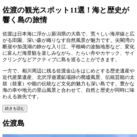
佐渡の観光スポット11選！海と歴史が
響く島の旅情
佐渡は日本海に浮かぶ新潟県の大島で、荒々しい海岸線と広
がる田園、深い森が織りなす自然風景が魅力です。尖閣湾の
断崖や加茂湖の静かな入り江、平根崎の波蝕地形など、変化
に富んだ海景観を楽しみながら、たらい舟やカヤック、サイ
クリングなどアクティブに島を巡ることができます。
一方で、相川周辺に残る佐渡金山をはじめとする歴史遺産や
近代産業遺産、北沢浮遊選鉱場跡の廃墟風景、伝統芸能の太
鼓（鼓童）や能の伝統など文化的魅力も深い島です。豊かな
海の幸や地元の里山風景と合わせて、自然と歴史が同時に味
わえる旅先です。
続きを読む
佐渡島