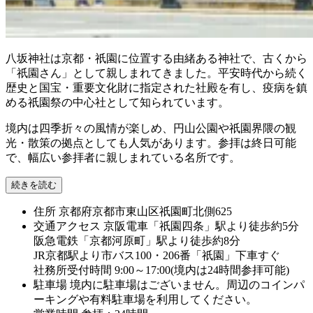
八坂神社は京都・祇園に位置する由緒ある神社で、古くから
「祇園さん」として親しまれてきました。平安時代から続く
歴史と国宝・重要文化財に指定された社殿を有し、疫病を鎮
める祇園祭の中心社として知られています。
境内は四季折々の風情が楽しめ、円山公園や祇園界隈の観
光・散策の拠点としても人気があります。参拝は終日可能
で、幅広い参拝者に親しまれている名所です。
続きを読む
住所
京都府京都市東山区祇園町北側625
交通アクセス
京阪電車「祇園四条」駅より徒歩約5分
阪急電鉄「京都河原町」駅より徒歩約8分
JR京都駅より市バス100・206番「祇園」下車すぐ
社務所受付時間 9:00～17:00(境内は24時間参拝可能)
駐車場
境内に駐車場はございません。周辺のコインパ
ーキングや有料駐車場を利用してください。