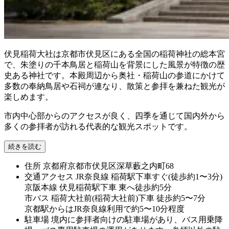
伏見稲荷大社は京都市伏見区にある全国の稲荷神社の総本宮
で、朱塗りの千本鳥居と稲荷山を背景にした風景が特徴の歴
史ある神社です。本殿周辺から奥社・稲荷山の参道にかけて
多数の奉納鳥居や石祠が連なり、散策と参拝を兼ねた観光が
楽しめます。
市内中心部からのアクセスが良く、四季を通じて国内外から
多くの参拝者が訪れる代表的な観光スポットです。
続きを読む
住所
京都府京都市伏見区深草藪之内町68
交通アクセス
JR奈良線 稲荷駅下車すぐ(徒歩約1〜3分)
京阪本線 伏見稲荷駅下車 東へ徒歩約5分
市バス 稲荷大社前(稲荷大社前)下車 徒歩約5〜7分
京都駅からはJR奈良線利用で約5〜10分程度
駐車場
境内に参拝者向けの駐車場があり、バス用乗降