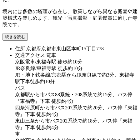
境内には多数の塔頭が点在し、散策しながら異なる庭園や建
築様式を楽しめます。観光・写真撮影・庭園鑑賞に適した寺
院です。
続きを読む
住所
京都府京都市東山区本町15丁目778
交通アクセス
電車
京阪電車/東福寺駅 徒歩約10分
JR奈良線/東福寺駅 徒歩約10分
JR・地下鉄各線/京都駅からJR奈良線で約3分、東福寺
駅下車徒歩約10分
バス
京都駅から市バス88系統・208系統で約15分、バス停
『東福寺』下車 徒歩約4分
四条河原町から市バス207系統で約20分、バス停『東福
寺』下車 徒歩約4分
東山三条から市バス202系統で約18分、バス停『東福
寺』下車 徒歩約4分
車