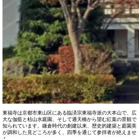
東福寺は京都市東山区にある臨済宗東福寺派の大本山で、広
大な伽藍と枯山水庭園、そして通天橋から望む紅葉の景観で
知られています。鎌倉時代の創建以来、歴史的建築と庭園美
が調和した見どころが多く、四季を通じて参拝者が絶えませ
ん。