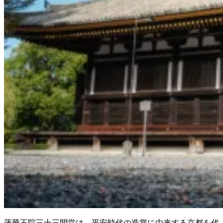
蓮華王院三十三間堂は、平安時代の造営に由来する京都を代