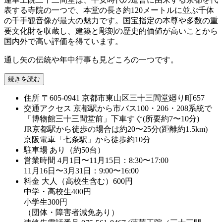
表する寺院の一つで、本堂の長さ約120メートルに並ぶ千体
の千手観音像が最大の魅力です。国宝指定の本尊や多数の重
要文化財を収蔵し、建築と彫刻の歴史的価値が高いことから
国内外で高い評価を得ています。
通し矢の伝統や年中行事も見どころの一つです。
続きを読む
住所
〒605-0941 京都市東山区三十三間堂廻り町657
交通アクセス
京都駅から市バス100・206・208系統で
「博物館三十三間堂前」下車すぐ(所要約7〜10分)
JR京都駅から徒歩の場合は約20〜25分(距離約1.5km)
京阪電車「七条駅」から徒歩約10分
駐車場
あり（約50台）
営業時間
4月1日〜11月15日：8:30〜17:00
11月16日〜3月31日：9:00〜16:00
料金
大人（高校生含む）600円
中学・高校生400円
小学生300円
（団体・障害者減免あり）