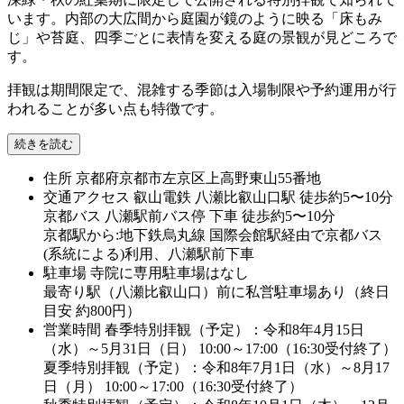
います。内部の大広間から庭園が鏡のように映る「床もみ
じ」や苔庭、四季ごとに表情を変える庭の景観が見どころで
す。
拝観は期間限定で、混雑する季節は入場制限や予約運用が行
われることが多い点も特徴です。
続きを読む
住所
京都府京都市左京区上高野東山55番地
交通アクセス
叡山電鉄 八瀬比叡山口駅 徒歩約5〜10分
京都バス 八瀬駅前バス停 下車 徒歩約5〜10分
京都駅から:地下鉄烏丸線 国際会館駅経由で京都バス
(系統による)利用、八瀬駅前下車
駐車場
寺院に専用駐車場はなし
最寄り駅（八瀬比叡山口）前に私営駐車場あり（終日
目安 約800円）
営業時間
春季特別拝観（予定）：令和8年4月15日
（水）～5月31日（日） 10:00～17:00（16:30受付終了）
夏季特別拝観（予定）：令和8年7月1日（水）～8月17
日（月） 10:00～17:00（16:30受付終了）