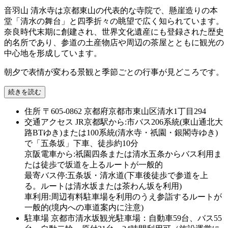
音羽山 清水寺は京都東山の代表的な寺院で、懸崖造りの本
堂「清水の舞台」と四季折々の眺望で広く知られています。
奈良時代末期に創建され、世界文化遺産にも登録された歴史
的名所であり、参道の土産物店や周辺の茶屋とともに観光の
中心地を形成しています。
朝夕で表情が変わる景観と季節ごとの行事が見どころです。
続きを読む
住所
〒605-0862 京都府京都市東山区清水1丁目294
交通アクセス
JR京都駅から:市バス206系統(東山通北大
路BTゆき)または100系統(清水寺・祇園・銀閣寺ゆき)
で「五条坂」下車、徒歩約10分
京阪電車から:祇園四条または清水五条からバス利用ま
たは徒歩で坂道を上るルートが一般的
最寄バス停:五条坂・清水道(下車後徒歩で参道を上
る。ルートは清水坂または茶わん坂を利用)
車利用:周辺有料駐車場を利用のうえ参詣するルートが
一般的(境内への車道案内に注意)
駐車場
京都市清水坂観光駐車場：自動車59台、バス55