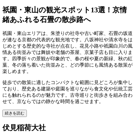
祇園・東山の観光スポット13選！京情
緒あふれる石畳の散歩路へ
祇園・東山エリアは、朱塗りの社寺や古い町家、石畳の坂道
が連なる京都の代表的な観光地です。八坂神社や清水寺をは
じめとする歴史的な寺社が点在し、花見小路や祇園白川の風
情ある街並みでは舞妓や老舗の茶屋、京菓子店も目に入りま
す。四季折々の景観が印象的で、春の桜や夏の新緑、秋の紅
葉、冬の落ち着いた街並みと、どの季節にも風情ある散策が
楽しめます。
徒歩での散策に適したコンパクトな範囲に見どころが集中し
ており、歴史ある建築や庭園を巡りながら食文化や伝統工芸
にも触れられるのが魅力です。古寺巡りと街歩きを組み合わ
せて、京ならではの静かな時間を過ごせます。
続きを読む
伏見稲荷大社