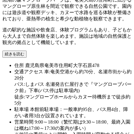
マングローブ原生林を間近で観察できる自然公園です。園内
には遊歩道や観察デッキ、カヌーで水路を巡る体験が整備さ
れており、亜熱帯の植生と希少な動植物を観察できます。
道の駅的な施設や飲食店、体験プログラムもあり、子どもか
ら大人まで自然体験を楽しめます。施設は地域の自然保護と
観光の拠点として機能しています。
続きを読む
住所
鹿児島県奄美市住用町大字石原478
交通アクセス
車:奄美空港から約70分、名瀬市街から約
20分
バス:しまバス 名瀬発古仁屋行きで『マングローブパー
ク前』下車(バス停は駐車場内)
徒歩:マングローブホールからカヌー待機所まで徒歩約
5分
駐車場
本館前駐車場：一般車約95台、バス用4台、障
がい者用3台が設置されています。
営業時間
9:00～18:00（繁忙期は9:30～18:00、最終入園
は概ね17:00～17:30の案内が多い）