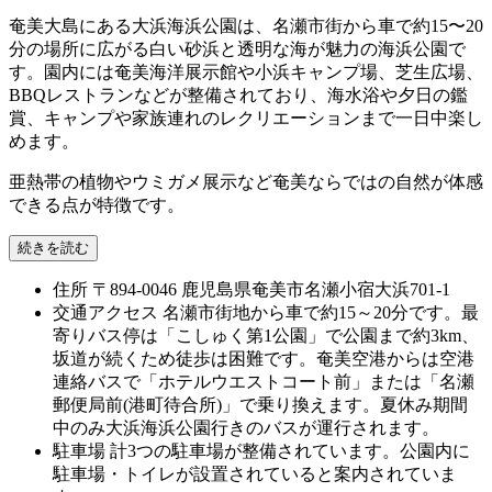
奄美大島にある大浜海浜公園は、名瀬市街から車で約15〜20
分の場所に広がる白い砂浜と透明な海が魅力の海浜公園で
す。園内には奄美海洋展示館や小浜キャンプ場、芝生広場、
BBQレストランなどが整備されており、海水浴や夕日の鑑
賞、キャンプや家族連れのレクリエーションまで一日中楽し
めます。
亜熱帯の植物やウミガメ展示など奄美ならではの自然が体感
できる点が特徴です。
続きを読む
住所
〒894-0046 鹿児島県奄美市名瀬小宿大浜701-1
交通アクセス
名瀬市街地から車で約15～20分です。最
寄りバス停は「こしゅく第1公園」で公園まで約3km、
坂道が続くため徒歩は困難です。奄美空港からは空港
連絡バスで「ホテルウエストコート前」または「名瀬
郵便局前(港町待合所)」で乗り換えます。夏休み期間
中のみ大浜海浜公園行きのバスが運行されます。
駐車場
計3つの駐車場が整備されています。公園内に
駐車場・トイレが設置されていると案内されていま