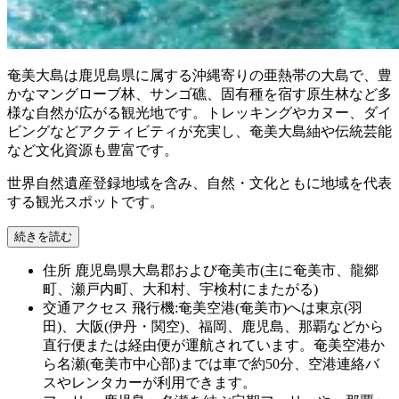
奄美大島は鹿児島県に属する沖縄寄りの亜熱帯の大島で、豊
かなマングローブ林、サンゴ礁、固有種を宿す原生林など多
様な自然が広がる観光地です。トレッキングやカヌー、ダイ
ビングなどアクティビティが充実し、奄美大島紬や伝統芸能
など文化資源も豊富です。
世界自然遺産登録地域を含み、自然・文化ともに地域を代表
する観光スポットです。
続きを読む
住所
鹿児島県大島郡および奄美市(主に奄美市、龍郷
町、瀬戸内町、大和村、宇検村にまたがる)
交通アクセス
飛行機:奄美空港(奄美市)へは東京(羽
田)、大阪(伊丹・関空)、福岡、鹿児島、那覇などから
直行便または経由便が運航されています。奄美空港か
ら名瀬(奄美市中心部)までは車で約50分、空港連絡バ
スやレンタカーが利用できます。