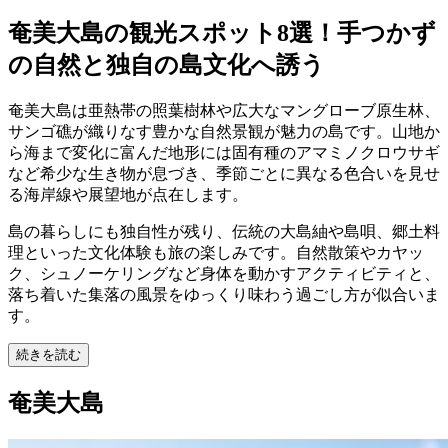
奄美大島の観光スポット8選！手つかず
の自然と独自の島文化へ誘う
奄美大島は亜熱帯の照葉樹林や広大なマングローブ原生林、
サンゴ礁が織りなす豊かな自然景観が魅力の島です。山地か
ら海まで変化に富んだ地形には固有種のアマミノクロウサギ
など希少な生き物が息づき、季節ごとに異なる色合いを見せ
る海岸線や展望地が点在します。
島の暮らしにも独自性が残り、伝統の大島紬や島唄、郷土料
理といった文化体験も旅の楽しみです。自然散策やカヤッ
ク、シュノーケリングなど身体を動かすアクティビティと、
落ち着いた集落の風景をゆっくり味わう過ごし方が似合いま
す。
続きを読む
奄美大島