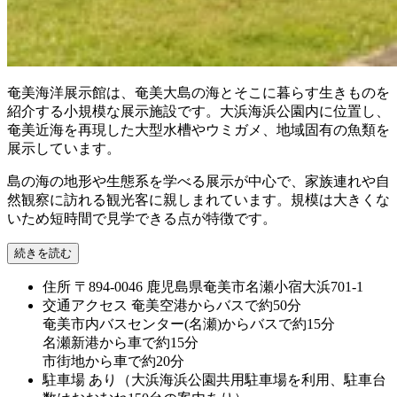
奄美海洋展示館は、奄美大島の海とそこに暮らす生きものを
紹介する小規模な展示施設です。大浜海浜公園内に位置し、
奄美近海を再現した大型水槽やウミガメ、地域固有の魚類を
展示しています。
島の海の地形や生態系を学べる展示が中心で、家族連れや自
然観察に訪れる観光客に親しまれています。規模は大きくな
いため短時間で見学できる点が特徴です。
続きを読む
住所
〒894-0046 鹿児島県奄美市名瀬小宿大浜701-1
交通アクセス
奄美空港からバスで約50分
奄美市内バスセンター(名瀬)からバスで約15分
名瀬新港から車で約15分
市街地から車で約20分
駐車場
あり（大浜海浜公園共用駐車場を利用、駐車台