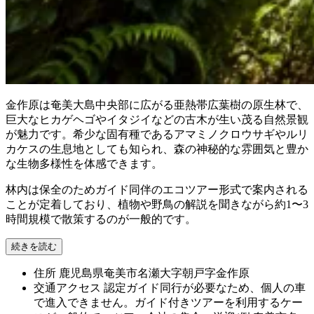
金作原は奄美大島中央部に広がる亜熱帯広葉樹の原生林で、
巨大なヒカゲヘゴやイタジイなどの古木が生い茂る自然景観
が魅力です。希少な固有種であるアマミノクロウサギやルリ
カケスの生息地としても知られ、森の神秘的な雰囲気と豊か
な生物多様性を体感できます。
林内は保全のためガイド同伴のエコツアー形式で案内される
ことが定着しており、植物や野鳥の解説を聞きながら約1〜3
時間規模で散策するのが一般的です。
続きを読む
住所
鹿児島県奄美市名瀬大字朝戸字金作原
交通アクセス
認定ガイド同行が必要なため、個人の車
で進入できません。ガイド付きツアーを利用するケー