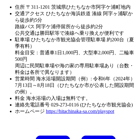
住所
〒311-1201 茨城県ひたちなか市阿字ケ浦町地内
交通アクセス
ひたちなか海浜鉄道 湊線 阿字ヶ浦駅か
ら徒歩約5分
路線バス 阿字ケ浦停留所から徒歩約2分
公共交通は勝田駅等で湊線へ乗り換えが便利です
駐車場
ひたちなか市観光協会管理駐車場 約200台（夏
季有料）
料金目安：普通車1日1,000円、大型車2,000円、二輪車
500円
周辺に民間駐車場や海の家の専用駐車場あり（台数・
料金は各所で異なります）
営業時間
海水浴場開設期間（例）: 令和6年（2024年）
7月13日～8月18日（ひたちなか市が公表した開設期間
の例）。
料金
海水浴場の入場は無料です。
連絡先電話番号
029-273-0116 (ひたちなか市観光協会)
ホームページ
https://hitachinaka-sa.com/playspot