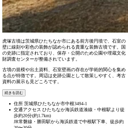
虎塚古墳は茨城県ひたちなか市にある前方後円墳で、石室の
壁に線刻や彩色の装飾が認められる貴重な装飾古墳です。国
の史跡に指定されており、保存・公開のため公園や埋蔵文化
財調査センターが整備されています。
古墳の規模や出土資料、石室壁画の存在が学術的関心を集め
る点が特徴です。周辺は史跡公園として散策しやすく、考古
資料の展示も見どころです。
続きを読む
住所
茨城県ひたちなか市中根3494-1
交通アクセス
ひたちなか海浜鉄道湊線・中根駅より徒
歩約20分(約1.7km)
JR常磐線・勝田駅から海浜鉄道で中根駅下車、徒歩約
20〜30分