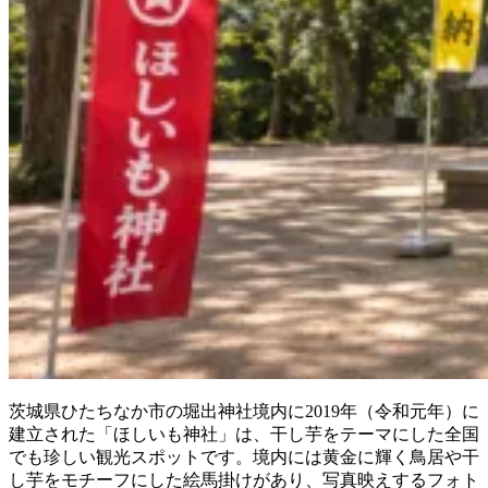
茨城県ひたちなか市の堀出神社境内に2019年（令和元年）に
建立された「ほしいも神社」は、干し芋をテーマにした全国
でも珍しい観光スポットです。境内には黄金に輝く鳥居や干
し芋をモチーフにした絵馬掛けがあり、写真映えするフォト