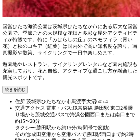
国営ひたち海浜公園は茨城県ひたちなか市にある広大な国営
公園で、季節ごとの大規模な花畑と多彩な屋外アクティビテ
ィが特徴です。特に「みはらしの丘」のネモフィラ（青い
花）と秋のコキア（紅葉）は国内外で高い知名度を誇り、写
真撮影や散策、サイクリングで一日中楽しめます。
遊園地やレストラン、サイクリングレンタルなど園内施設も
充実しており、花と自然、アクティブな過ごし方が融合した
観光スポットです。
続きを読む
住所
茨城県ひたちなか市馬渡字大沼605-4
交通アクセス
電車・バス:JR常磐線 勝田駅 東口2番乗
り場から茨城交通バスで海浜公園西口または南口まで
約15〜20分
タクシー:勝田駅から約15分(時間帯で変動)
その他:成田空港から空港バスで勝田駅西口まで約2時