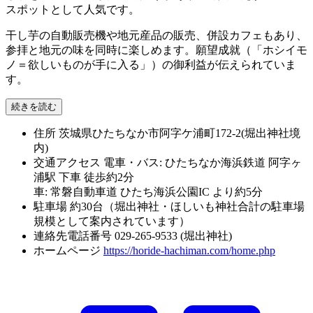
スポットとして人気です。
干し芋の自動販売機や地元産品の販売、併設カフェもあり、
参拝と地元の味を同時に楽しめます。願望成就（「ホシイモ
ノ＝欲しいものが手に入る」）の御利益が伝えられていま
す。
続きを読む
住所
茨城県ひたちなか市阿字ケ浦町172-2(堀出神社境
内)
交通アクセス
電車・バス: ひたちなか海浜鉄道 阿字ヶ
浦駅 下車 徒歩約2分
車: 常磐自動車道 ひたち海浜公園IC より約5分
駐車場
約30台（堀出神社・ほしいも神社合計の駐車場
規模として案内されています）
連絡先電話番号
029-265-9533 (堀出神社)
ホームページ
https://horide-hachiman.com/home.php