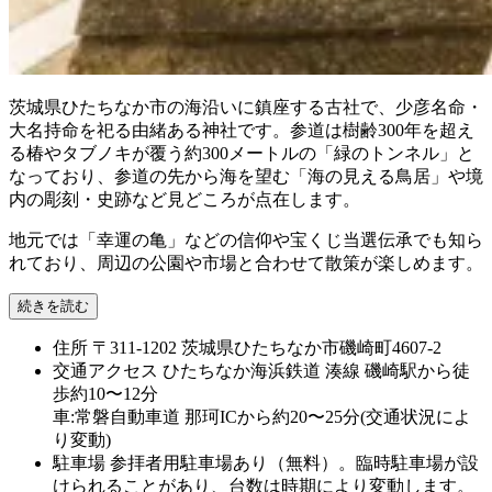
茨城県ひたちなか市の海沿いに鎮座する古社で、少彦名命・
大名持命を祀る由緒ある神社です。参道は樹齢300年を超え
る椿やタブノキが覆う約300メートルの「緑のトンネル」と
なっており、参道の先から海を望む「海の見える鳥居」や境
内の彫刻・史跡など見どころが点在します。
地元では「幸運の亀」などの信仰や宝くじ当選伝承でも知ら
れており、周辺の公園や市場と合わせて散策が楽しめます。
続きを読む
住所
〒311-1202 茨城県ひたちなか市磯崎町4607-2
交通アクセス
ひたちなか海浜鉄道 湊線 磯崎駅から徒
歩約10〜12分
車:常磐自動車道 那珂ICから約20〜25分(交通状況によ
り変動)
駐車場
参拝者用駐車場あり（無料）。臨時駐車場が設
けられることがあり、台数は時期により変動します。