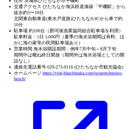
住所
茨城県ひたちなか市平磯町
交通アクセス
ひたちなか海浜鉄道湊線「平磯駅」から
徒歩約5〜10分
北関東自動車道(東水戸道路)ひたちなかICから車で約
10分
駐車場
約100台（那珂湊漁業協同組合駐車場を利用）
駐車料金：1日 1,000円（夏季の海水浴期間は有料、ほ
かに海の家等の民間駐車場あり）
営業時間
海水浴開設期間：例年7月中旬～8月下旬
期間中は概ね終日開放（期間外は海水浴場としての開
設なし）
連絡先電話番号
029-273-0116 (ひたちなか市観光協会)
ホームページ
https://visit-hitachinaka.com/ja/spots/hiraiso-
beach/