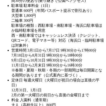
間30分の便あり(乗り継ぎで公園へアクセス)
駐車場
駐車料金（1日）
普通車 600円（年間パスポート提示で割引あり）
大型車 1,800円
二輪車 300円
駐車場の種類：西駐車場・南駐車場・海浜口駐車場ほ
か臨時駐車場を用意
西・南駐車場ではキャッシュレス決済（クレジット、
QRコード、電子マネー等）対応（海浜口・臨時駐車場
は対象外）
営業時間
3月1日から7月17日 9時30分から17時00分
7月18日から8月31日 9時30分から18時00分
9月1日から10月31日 9時30分から17時00分
11月1日から2月末日 9時30分から16時30分
※春期・夏期・秋期・冬期の一部期間は毎日開園とな
る期間があります（公式案内に基づく）。
定休日
毎週火曜日（火曜日が祝日の場合は直後の平
日）
12月31日、1月1日
2月の第一火曜日の前日から直後の金曜日まで
料金
入園料（通常期）
大人（高校生以上） 800円