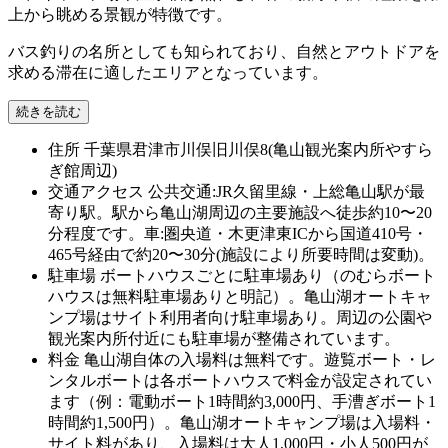
上から眺める景観が特徴です。
バス釣りの名所としても知られており、自然とアウトドアを
求める滞在に適したエリアとなっています。
続きを読む
住所
千葉県君津市川俣旧川俣8(亀山観光案内所やすら
ぎ館周辺)
交通アクセス
公共交通:JR久留里線・上総亀山駅が最
寄り駅。駅から亀山湖周辺の主要施設へ徒歩約10〜20
分程度です。車:圏央道・木更津東ICから国道410号・
465号経由で約20〜30分(施設により所要時間は変動)。
駐車場
ボートハウスごとに駐車場あり（のむらボート
ハウスは無料駐車場ありと明記）。亀山湖オートキャ
ンプ場はサイト利用者向け駐車場あり。周辺の公園や
観光案内所付近にも駐車場が整備されています。
料金
亀山湖自体の入場料は無料です。遊覧ボート・レ
ンタルボートは各ボートハウスで料金が設定されてい
ます（例：電動ボート1時間約3,000円、手漕ぎボート1
時間約1,500円）。亀山湖オートキャンプ場は入場料・
サイト料があり、入場料は大人1,000円・小人500円が