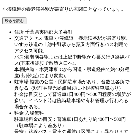
小湊鐵道の養老渓谷駅が最寄りの玄関口となっています。
続きを読む
住所
千葉県夷隅郡大多喜町
交通アクセス
電車:小湊鐵道・養老渓谷駅が最寄り駅。
いすみ鉄道の上総中野駅から粟又方面行きバス利用で
アクセス可能。
バス:養老渓谷駅または上総中野駅から粟又行き路線バ
ス(下車後徒歩で散策入口へ)。
車:圏央道・木更津東ICから国道・県道経由で約40分程
度(出発地点により変動)。
駐車場
複数の公営・民間駐車場があり、台数は各所で
異なる（駅前や観光拠点周辺に小規模駐車場あり）。
料金は目安として普通車1日400円〜500円程度の場所が
多い。イベント時は臨時駐車場や有料管理が行われる
場合がある。
料金
入場無料
駐車場料金の目安：普通車1日あたり約400円〜500円
（駐車場により差あり）
最寄り路線バス・電車の運賃は区間により異なります