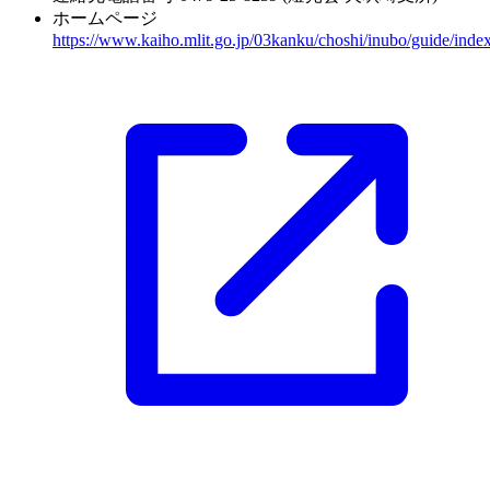
ホームページ
https://www.kaiho.mlit.go.jp/03kanku/choshi/inubo/guide/inde