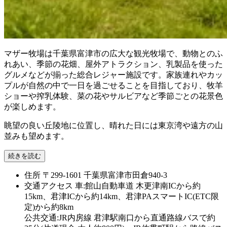
マザー牧場は千葉県富津市の広大な観光牧場で、動物とのふ
れあい、季節の花畑、屋外アトラクション、乳製品を使った
グルメなどが揃った総合レジャー施設です。家族連れやカッ
プルが自然の中で一日を過ごせることを目指しており、牧羊
ショーや搾乳体験、菜の花やサルビアなど季節ごとの花景色
が楽しめます。
眺望の良い丘陵地に位置し、晴れた日には東京湾や遠方の山
並みも望めます。
続きを読む
住所
〒299-1601 千葉県富津市田倉940-3
交通アクセス
車:館山自動車道 木更津南ICから約
15km、君津ICから約14km、君津PAスマートIC(ETC限
定)から約8km
公共交通:JR内房線 君津駅南口から直通路線バスで約