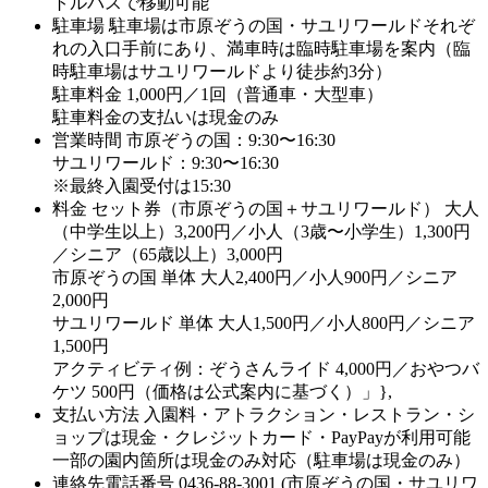
トルバスで移動可能
駐車場
駐車場は市原ぞうの国・サユリワールドそれぞ
れの入口手前にあり、満車時は臨時駐車場を案内（臨
時駐車場はサユリワールドより徒歩約3分）
駐車料金 1,000円／1回（普通車・大型車）
駐車料金の支払いは現金のみ
営業時間
市原ぞうの国：9:30〜16:30
サユリワールド：9:30〜16:30
※最終入園受付は15:30
料金
セット券（市原ぞうの国＋サユリワールド） 大人
（中学生以上）3,200円／小人（3歳〜小学生）1,300円
／シニア（65歳以上）3,000円
市原ぞうの国 単体 大人2,400円／小人900円／シニア
2,000円
サユリワールド 単体 大人1,500円／小人800円／シニア
1,500円
アクティビティ例：ぞうさんライド 4,000円／おやつバ
ケツ 500円（価格は公式案内に基づく）」},
支払い方法
入園料・アトラクション・レストラン・シ
ョップは現金・クレジットカード・PayPayが利用可能
一部の園内箇所は現金のみ対応（駐車場は現金のみ）
連絡先電話番号
0436-88-3001 (市原ぞうの国・サユリワ