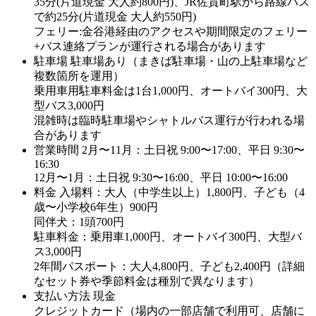
35分(片道現金 大人約800円)、JR佐貫町駅から路線バス
で約25分(片道現金 大人約550円)
フェリー:金谷港経由のアクセスや期間限定のフェリー
+バス連絡プランが運行される場合があります
駐車場
駐車場あり（まきば駐車場・山の上駐車場など
複数箇所を運用）
乗用車用駐車料金は1台1,000円、オートバイ300円、大
型バス3,000円
混雑時は臨時駐車場やシャトルバス運行が行われる場
合があります
営業時間
2月〜11月：土日祝 9:00〜17:00、平日 9:30〜
16:30
12月〜1月：土日祝 9:30〜16:00、平日 10:00〜16:00
料金
入場料：大人（中学生以上）1,800円、子ども（4
歳〜小学校6年生）900円
同伴犬：1頭700円
駐車料金：乗用車1,000円、オートバイ300円、大型バ
ス3,000円
2年間パスポート：大人4,800円、子ども2,400円（詳細
なセット券や季節料金は種別で異なります）
支払い方法
現金
クレジットカード（場内の一部店舗で利用可、店舗に