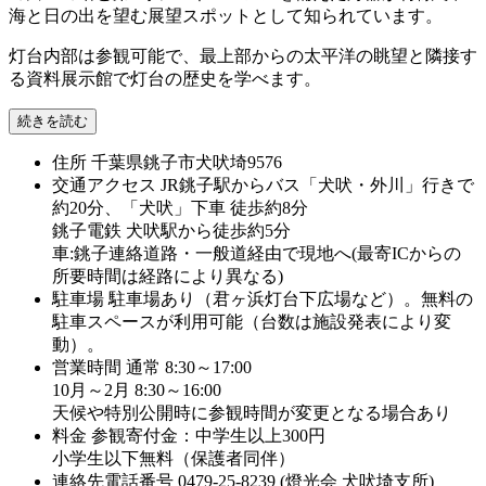
海と日の出を望む展望スポットとして知られています。
灯台内部は参観可能で、最上部からの太平洋の眺望と隣接す
る資料展示館で灯台の歴史を学べます。
続きを読む
住所
千葉県銚子市犬吠埼9576
交通アクセス
JR銚子駅からバス「犬吠・外川」行きで
約20分、「犬吠」下車 徒歩約8分
銚子電鉄 犬吠駅から徒歩約5分
車:銚子連絡道路・一般道経由で現地へ(最寄ICからの
所要時間は経路により異なる)
駐車場
駐車場あり（君ヶ浜灯台下広場など）。無料の
駐車スペースが利用可能（台数は施設発表により変
動）。
営業時間
通常 8:30～17:00
10月～2月 8:30～16:00
天候や特別公開時に参観時間が変更となる場合あり
料金
参観寄付金：中学生以上300円
小学生以下無料（保護者同伴）
連絡先電話番号
0479-25-8239 (燈光会 犬吠埼支所)