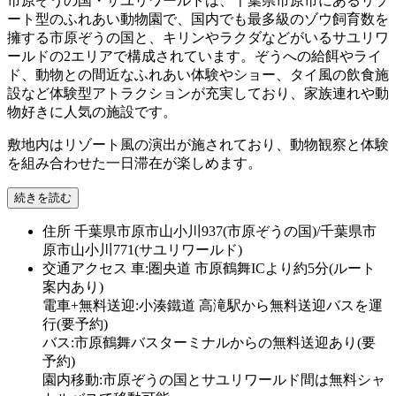
市原ぞうの国・サユリワールドは、千葉県市原市にあるリゾ
ート型のふれあい動物園で、国内でも最多級のゾウ飼育数を
擁する市原ぞうの国と、キリンやラクダなどがいるサユリワ
ールドの2エリアで構成されています。ぞうへの給餌やライ
ド、動物との間近なふれあい体験やショー、タイ風の飲食施
設など体験型アトラクションが充実しており、家族連れや動
物好きに人気の施設です。
敷地内はリゾート風の演出が施されており、動物観察と体験
を組み合わせた一日滞在が楽しめます。
続きを読む
住所
千葉県市原市山小川937(市原ぞうの国)/千葉県市
原市山小川771(サユリワールド)
交通アクセス
車:圏央道 市原鶴舞ICより約5分(ルート
案内あり)
電車+無料送迎:小湊鐵道 高滝駅から無料送迎バスを運
行(要予約)
バス:市原鶴舞バスターミナルからの無料送迎あり(要
予約)
園内移動:市原ぞうの国とサユリワールド間は無料シャ