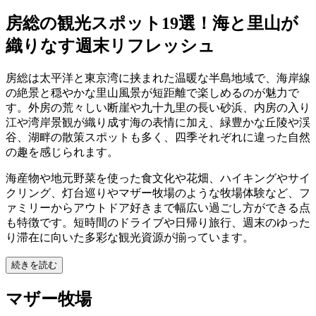
房総の観光スポット19選！海と里山が
織りなす週末リフレッシュ
房総は太平洋と東京湾に挟まれた温暖な半島地域で、海岸線
の絶景と穏やかな里山風景が短距離で楽しめるのが魅力で
す。外房の荒々しい断崖や九十九里の長い砂浜、内房の入り
江や湾岸景観が織り成す海の表情に加え、緑豊かな丘陵や渓
谷、湖畔の散策スポットも多く、四季それぞれに違った自然
の趣を感じられます。
海産物や地元野菜を使った食文化や花畑、ハイキングやサイ
クリング、灯台巡りやマザー牧場のような牧場体験など、フ
ァミリーからアウトドア好きまで幅広い過ごし方ができる点
も特徴です。短時間のドライブや日帰り旅行、週末のゆった
り滞在に向いた多彩な観光資源が揃っています。
続きを読む
マザー牧場