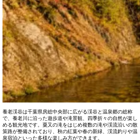
養老渓谷は千葉県房総中央部に広がる渓谷と温泉郷の総称
で、養老川に沿った遊歩道や滝景観、四季折々の自然が楽し
める観光地です。粟又の滝をはじめ複数の滝や渓流沿いの散
策路が整備されており、秋の紅葉や春の新緑、渓流釣りや温
泉宿泊といった多様な楽しみ方ができます。