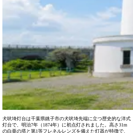
犬吠埼灯台は千葉県銚子市の犬吠埼先端に立つ歴史的な洋式
灯台で、明治7年（1874年）に初点灯されました。高さ31m
の白亜の塔と第1等フレネルレンズを備えた灯器が特徴で、