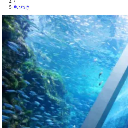
/
#いわき