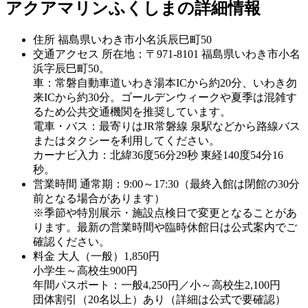
アクアマリンふくしまの詳細情報
住所
福島県いわき市小名浜辰巳町50
交通アクセス
所在地：〒971-8101 福島県いわき市小名
浜字辰巳町50。
車：常磐自動車道いわき湯本ICから約20分、いわき勿
来ICから約30分。ゴールデンウィークや夏季は混雑す
るため公共交通機関を推奨しています。
電車・バス：最寄りはJR常磐線 泉駅などから路線バス
またはタクシーを利用してください。
カーナビ入力：北緯36度56分29秒 東経140度54分16
秒。
営業時間
通常期：9:00～17:30（最終入館は閉館の30分
前となる場合があります）
※季節や特別展示・施設点検日で変更となることがあ
ります。最新の営業時間や臨時休館日は公式案内でご
確認ください。
料金
大人（一般）1,850円
小学生～高校生900円
年間パスポート：一般4,250円／小～高校生2,100円
団体割引（20名以上）あり（詳細は公式で要確認）