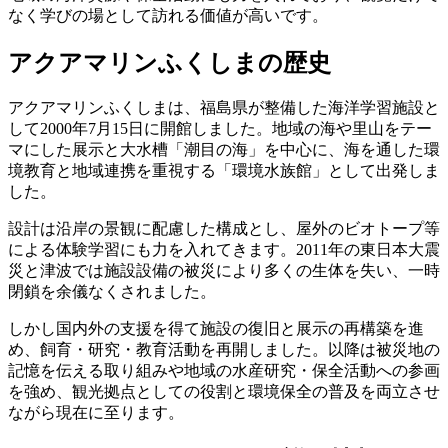
なく学びの場として訪れる価値が高いです。
アクアマリンふくしまの歴史
アクアマリンふくしまは、福島県が整備した海洋学習施設と
して2000年7月15日に開館しました。地域の海や里山をテー
マにした展示と大水槽「潮目の海」を中心に、海を通した環
境教育と地域連携を重視する「環境水族館」として出発しま
した。
設計は沿岸の景観に配慮した構成とし、屋外のビオトープ等
による体験学習にも力を入れてきます。2011年の東日本大震
災と津波では施設設備の被災により多くの生体を失い、一時
閉鎖を余儀なくされました。
しかし国内外の支援を得て施設の復旧と展示の再構築を進
め、飼育・研究・教育活動を再開しました。以降は被災地の
記憶を伝える取り組みや地域の水産研究・保全活動への参画
を強め、観光拠点としての役割と環境保全の普及を両立させ
ながら現在に至ります。